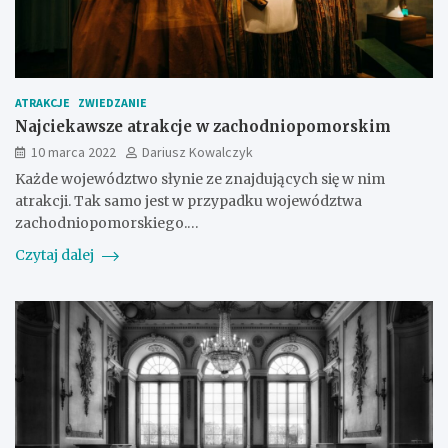
ATRAKCJE
ZWIEDZANIE
Najciekawsze atrakcje w zachodniopomorskim
10 marca 2022
Dariusz Kowalczyk
Każde województwo słynie ze znajdujących się w nim
atrakcji. Tak samo jest w przypadku województwa
zachodniopomorskiego.…
Czytaj dalej