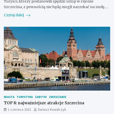
Turyści, którzy postanowili spędzić urlop w rejonie
Szczecina, z pewnością nie będą mogli narzekać na nudę.…
Czytaj dalej
MIASTA
TURYSTYKA
ZABYTKI
ZWIEDZANIE
TOP 8: najważniejsze atrakcje Szczecina
1 czerwca 2021
Dariusz Kowalczyk