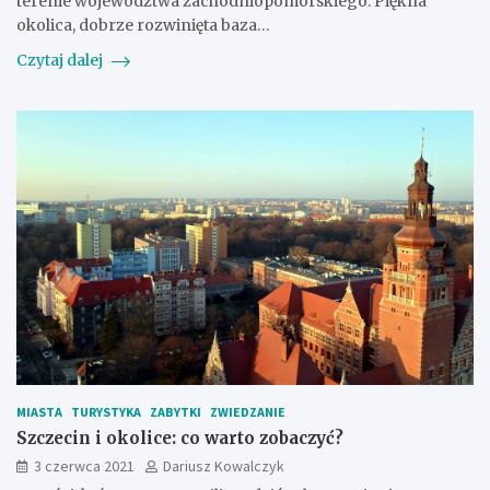
terenie województwa zachodniopomorskiego. Piękna
okolica, dobrze rozwinięta baza…
Czytaj dalej
MIASTA
TURYSTYKA
ZABYTKI
ZWIEDZANIE
Szczecin i okolice: co warto zobaczyć?
3 czerwca 2021
Dariusz Kowalczyk