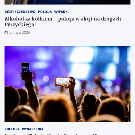
e
i
BEZPIECZEŃSTWO
POLICJA
WYPADKI
s
Alkohol za kółkiem – policja w akcji na drogach
c
Pyrzyckiego!
h
o
5 maja 2026
w
a
ł
s
i
ę
w
l
o
d
ó
w
c
e
KULTURA
WYDARZENIA