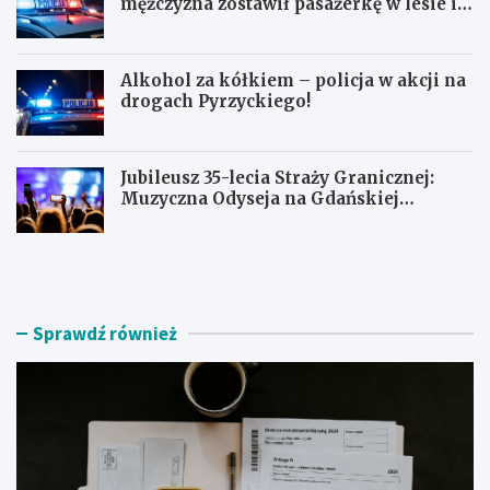
mężczyzna zostawił pasażerkę w lesie i
schował się w lodówce
Alkohol za kółkiem – policja w akcji na
drogach Pyrzyckiego!
Jubileusz 35-lecia Straży Granicznej:
Muzyczna Odyseja na Gdańskiej
Ołowiance
J
U
a
c
k
i
z
e
n
c
Sprawdź również
a
z
l
k
e
a
ź
s
ć
k
r
u
z
t
e
e