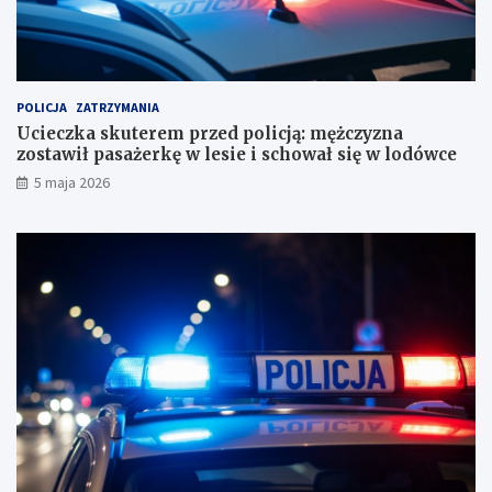
r
a
a
z
c
o
h
s
u
t
POLICJA
ZATRZYMANIA
n
a
Ucieczka skuterem przed policją: mężczyzna
k
w
zostawił pasażerkę w lesie i schował się w lodówce
o
i
5 maja 2026
w
ł
e
p
?
a
s
a
ż
e
r
k
ę
w
l
e
s
i