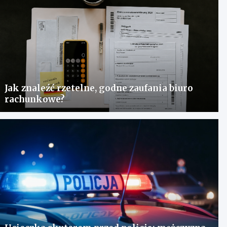
Jak znaleźć rzetelne, godne zaufania biuro
rachunkowe?