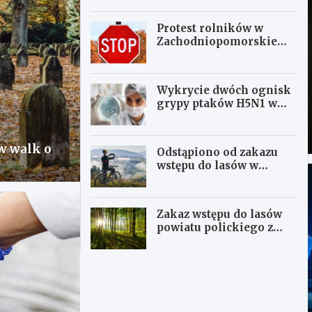
Protest rolników w
Zachodniopomorskiem:
Blokada drogi krajowej
nr 26 i przejścia
granicznego w Krajniku
Wykrycie dwóch ognisk
grypy ptaków H5N1 w
Polsce
w walk o
Odstąpiono od zakazu
wstępu do lasów w
Zachodniopomorskiem
Zakaz wstępu do lasów
powiatu polickiego z
powodu pomoru świń