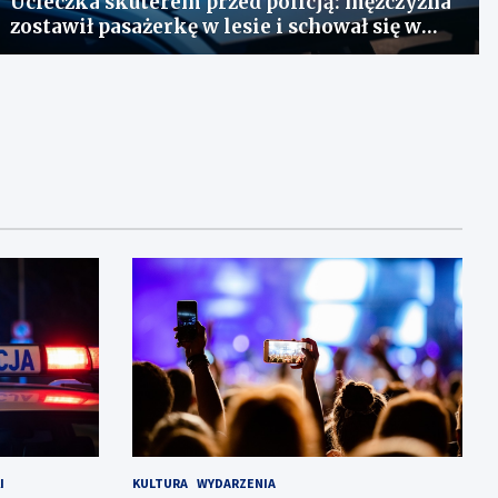
Ucieczka skuterem przed policją: mężczyzna
zostawił pasażerkę w lesie i schował się w
lodówce
I
KULTURA
WYDARZENIA