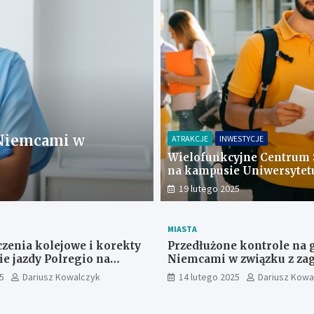
INWESTYCJE
MIASTA
 Niemcami w
Nowy port instal
ATRAKCJE
INWESTYCJE
wiatrowych w Świ
Wielofunkcyjne Centrum
na kampusie Uniwersytet
czerwca
29 stycznia 2025
Gdańskiego – nowy proje
19 lutego 2025
Oliwie
MIASTA
zenia kolejowe i korekty
Przedłużone kontrole na 
ie jazdy Polregio na
Niemcami w związku z za
województwa
pryszczycą
5
Dariusz Kowalczyk
14 lutego 2025
Dariusz Kowa
pomorskiego