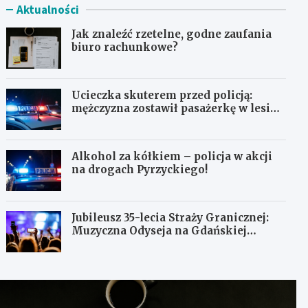
Aktualności
Jak znaleźć rzetelne, godne zaufania
biuro rachunkowe?
Ucieczka skuterem przed policją:
mężczyzna zostawił pasażerkę w lesie i
schował się w lodówce
Alkohol za kółkiem – policja w akcji
na drogach Pyrzyckiego!
Jubileusz 35-lecia Straży Granicznej:
Muzyczna Odyseja na Gdańskiej
Ołowiance