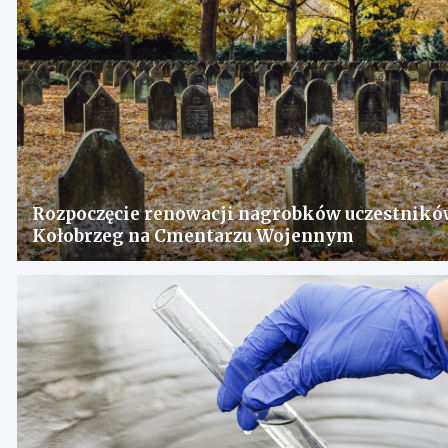
Rozpoczęcie renowacji nagrobków uczestnikó
Kołobrzeg na Cmentarzu Wojennym