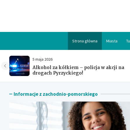
Skip
to
content
Strona główna
Miasta
Tu
5 maja 2026
Alkohol za kółkiem – policja w akcji na
drogach Pyrzyckiego!
Informacje z zachodnio-pomorskiego