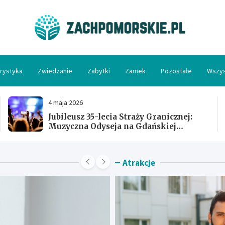
Zac
rystyka
Zwiedzanie
Zabytki
Zamek
Pozostałe
Wszys
4 maja 2026
Jubileusz 35-lecia Straży Granicznej:
Muzyczna Odyseja na Gdańskiej
Ołowiance
Atrakcje