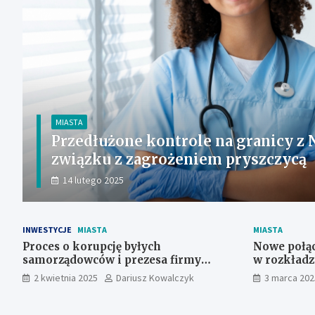
MIASTA
Przedłużone kontrole na granicy z
związku z zagrożeniem pryszczycą
14 lutego 2025
INWESTYCJE
MIASTA
MIASTA
Proces o korupcję byłych
Nowe połąc
samorządowców i prezesa firmy
w rozkładz
farmaceutycznej odbędzie się we
obszarze 
2 kwietnia 2025
Dariusz Kowalczyk
3 marca 202
Wrocławiu-Fabrycznej, nie
zachodnio
Kołobrzegu