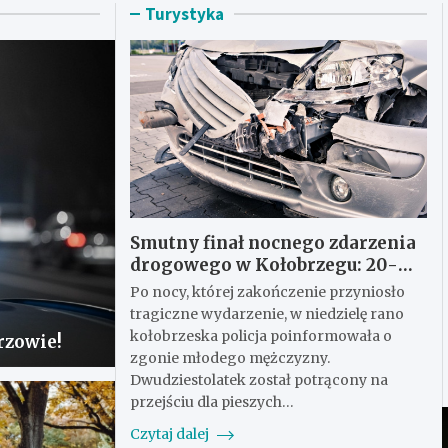
Turystyka
Smutny finał nocnego zdarzenia
drogowego w Kołobrzegu: 20-
latek stracił życie na przejściu
Po nocy, której zakończenie przyniosło
dla pieszych
tragiczne wydarzenie, w niedzielę rano
kołobrzeska policja poinformowała o
rzowie!
zgonie młodego mężczyzny.
Dwudziestolatek został potrącony na
przejściu dla pieszych…
Czytaj dalej