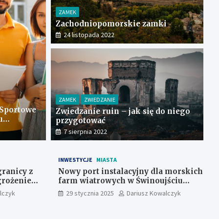
ZAMEK
Zachodniopomorskie zamki
24 listopada 2022
acyjny dla morskich farm
ZAMEK
ZWIEDZANIE
noujściu gotowy do działania od
 Sportowe
Zwiedzanie ruin – jak się do niego
u
przygotować
kt na
7 sierpnia 2022
INWESTYCJE
MIASTA
granicy z
Nowy port instalacyjny dla morskich
grożeniem
farm wiatrowych w Świnoujściu
gotowy do działania od czerwca
lczyk
29 stycznia 2025
Dariusz Kowalczyk