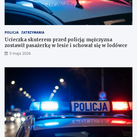
o
n
r
a
a
z
c
o
h
s
u
t
POLICJA
ZATRZYMANIA
n
a
Ucieczka skuterem przed policją: mężczyzna
k
w
zostawił pasażerkę w lesie i schował się w lodówce
o
i
5 maja 2026
w
ł
e
p
?
a
s
a
ż
e
r
k
ę
w
l
e
s
i