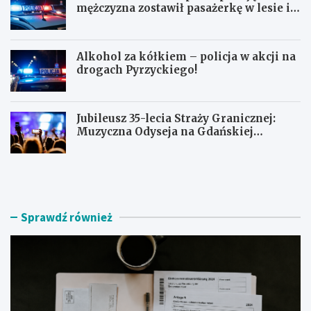
mężczyzna zostawił pasażerkę w lesie i
schował się w lodówce
Alkohol za kółkiem – policja w akcji na
drogach Pyrzyckiego!
Jubileusz 35-lecia Straży Granicznej:
Muzyczna Odyseja na Gdańskiej
Ołowiance
J
U
a
c
k
i
z
e
n
c
Sprawdź również
a
z
l
k
e
a
ź
s
ć
k
r
u
z
t
e
e