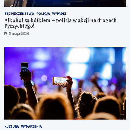
e
i
BEZPIECZEŃSTWO
POLICJA
WYPADKI
s
Alkohol za kółkiem – policja w akcji na drogach
c
Pyrzyckiego!
h
o
5 maja 2026
w
a
ł
s
i
ę
w
l
o
d
ó
w
c
e
KULTURA
WYDARZENIA