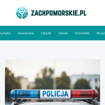
Zac
rystyka
Zwiedzanie
Zabytki
Zamek
Pozostałe
Wszys