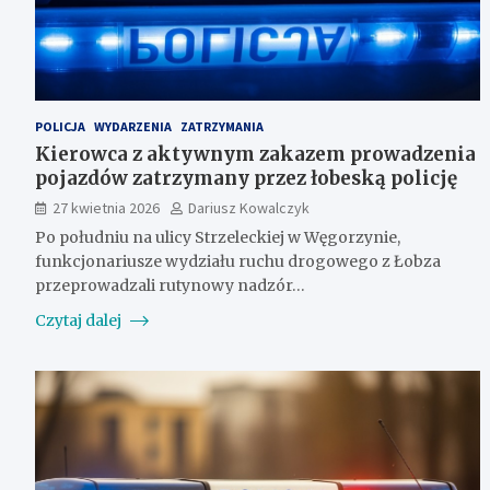
POLICJA
WYDARZENIA
ZATRZYMANIA
Kierowca z aktywnym zakazem prowadzenia
pojazdów zatrzymany przez łobeską policję
27 kwietnia 2026
Dariusz Kowalczyk
Po południu na ulicy Strzeleckiej w Węgorzynie,
funkcjonariusze wydziału ruchu drogowego z Łobza
przeprowadzali rutynowy nadzór…
Czytaj dalej