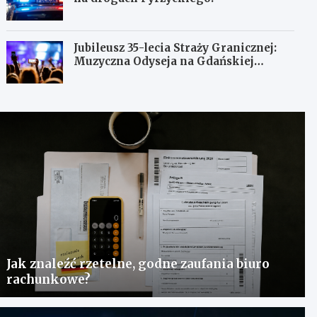
Jubileusz 35-lecia Straży Granicznej:
Muzyczna Odyseja na Gdańskiej
Ołowiance
Jak znaleźć rzetelne, godne zaufania biuro
rachunkowe?