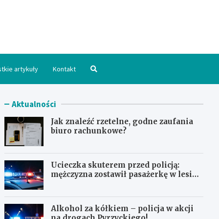
hpomorskie.pl
tkie artykuły
Kontakt
Aktualności
Jak znaleźć rzetelne, godne zaufania
biuro rachunkowe?
Ucieczka skuterem przed policją:
mężczyzna zostawił pasażerkę w lesie i
schował się w lodówce
Alkohol za kółkiem – policja w akcji
na drogach Pyrzyckiego!