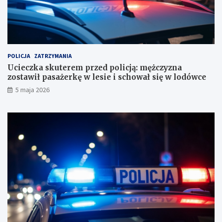
o
n
r
a
a
z
c
o
h
s
u
t
POLICJA
ZATRZYMANIA
n
a
Ucieczka skuterem przed policją: mężczyzna
k
w
zostawił pasażerkę w lesie i schował się w lodówce
o
i
5 maja 2026
w
ł
e
p
?
a
s
a
ż
e
r
k
ę
w
l
e
s