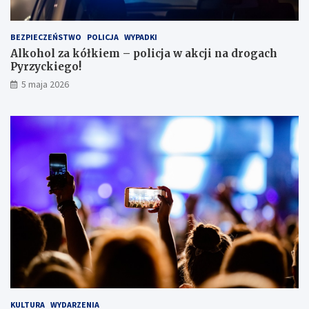
i
e
i
BEZPIECZEŃSTWO
POLICJA
WYPADKI
s
Alkohol za kółkiem – policja w akcji na drogach
c
Pyrzyckiego!
h
o
5 maja 2026
w
a
ł
s
i
ę
w
l
o
d
ó
w
c
e
KULTURA
WYDARZENIA