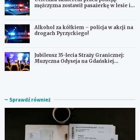
mężczyzna zostawił pasażerkę w lesie i
schował się w lodówce
Alkohol za kółkiem – policja w akcji na
drogach Pyrzyckiego!
Jubileusz 35-lecia Straży Granicznej:
Muzyczna Odyseja na Gdańskiej
Ołowiance
J
U
a
c
k
i
z
e
n
c
Sprawdź również
a
z
l
k
e
a
ź
s
ć
k
r
u
z
t