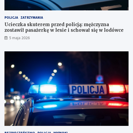
c
o
h
s
u
t
POLICJA
ZATRZYMANIA
n
a
Ucieczka skuterem przed policją: mężczyzna
k
w
zostawił pasażerkę w lesie i schował się w lodówce
o
i
5 maja 2026
w
ł
e
p
?
a
s
a
ż
e
r
k
ę
w
l
e
s
i
e
i
BEZPIECZEŃSTWO
POLICJA
WYPADKI