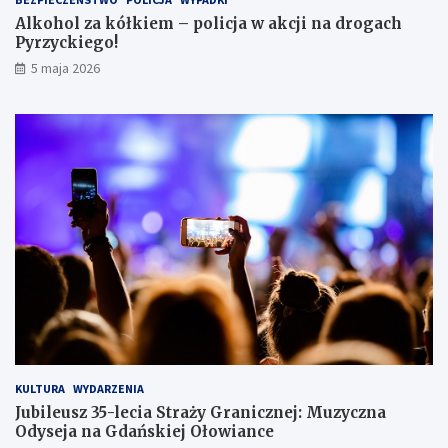
s
Alkohol za kółkiem – policja w akcji na drogach
c
Pyrzyckiego!
h
o
5 maja 2026
w
a
ł
s
i
ę
w
l
o
d
ó
w
c
e
KULTURA
WYDARZENIA
Jubileusz 35-lecia Straży Granicznej: Muzyczna
Odyseja na Gdańskiej Ołowiance