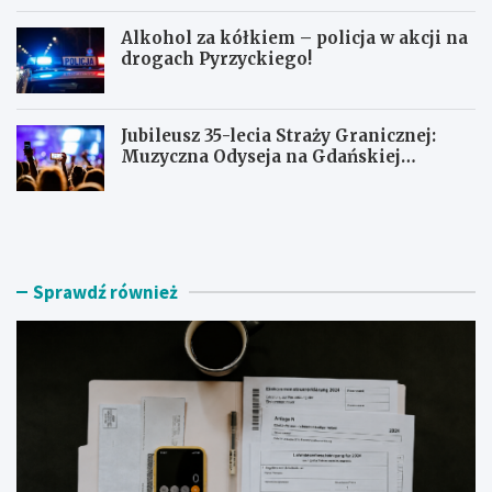
Alkohol za kółkiem – policja w akcji na
drogach Pyrzyckiego!
Jubileusz 35-lecia Straży Granicznej:
Muzyczna Odyseja na Gdańskiej
Ołowiance
J
U
a
c
k
i
z
e
n
c
Sprawdź również
a
z
l
k
e
a
ź
s
ć
k
r
u
z
t
e
e
t
r
e
e