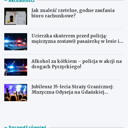
Aktualności
Jak znaleźć rzetelne, godne zaufania
biuro rachunkowe?
Ucieczka skuterem przed policją:
mężczyzna zostawił pasażerkę w lesie i
schował się w lodówce
Alkohol za kółkiem – policja w akcji na
drogach Pyrzyckiego!
Jubileusz 35-lecia Straży Granicznej:
Muzyczna Odyseja na Gdańskiej
Ołowiance
J
U
a
c
k
i
z
e
n
c
Sprawdź również
a
z