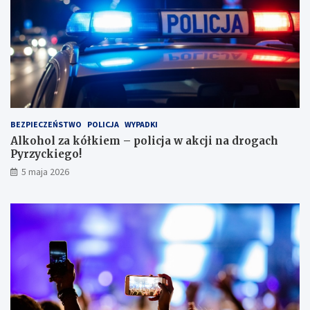
k
ę
w
l
e
s
i
e
i
BEZPIECZEŃSTWO
POLICJA
WYPADKI
s
Alkohol za kółkiem – policja w akcji na drogach
c
Pyrzyckiego!
h
o
5 maja 2026
w
a
ł
s
i
ę
w
l
o
d