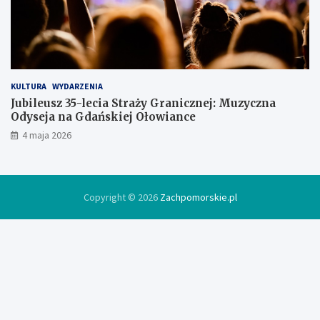
ó
w
c
e
KULTURA
WYDARZENIA
Jubileusz 35-lecia Straży Granicznej: Muzyczna
Odyseja na Gdańskiej Ołowiance
4 maja 2026
Copyright © 2026
Zachpomorskie.pl