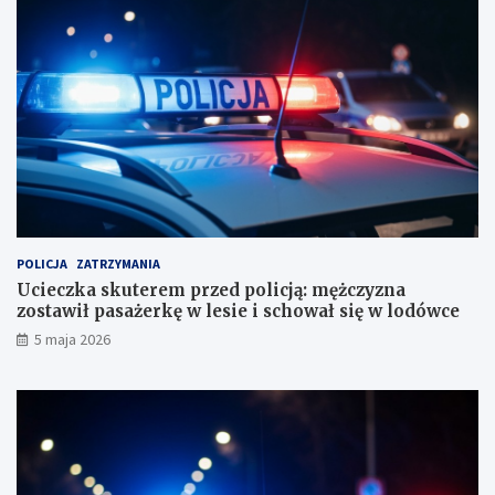
n
m
i
ę
a
ż
b
c
i
z
u
y
r
z
o
n
r
a
a
z
c
o
h
s
u
t
POLICJA
ZATRZYMANIA
n
a
Ucieczka skuterem przed policją: mężczyzna
k
w
zostawił pasażerkę w lesie i schował się w lodówce
o
i
5 maja 2026
w
ł
e
p
?
a
s
a
ż
e
r