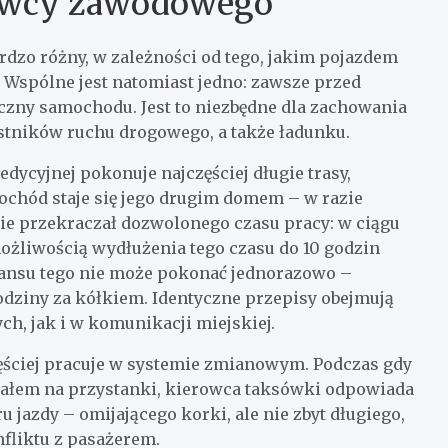
rowcy zawodowego
dzo różny, w zależności od tego, jakim pojazdem
my. Wspólne jest natomiast jedno: zawsze przed
czny samochodu. Jest to niezbędne dla zachowania
stników ruchu drogowego, a także ładunku.
ycyjnej pokonuje najczęściej długie trasy,
mochód staje się jego drugim domem – w razie
 nie przekraczał dozwolonego czasu pracy: w ciągu
ożliwością wydłużenia tego czasu do 10 godzin
tansu tego nie może pokonać jednorazowo –
odziny za kółkiem. Identyczne przepisy obejmują
h, jak i w komunikacji miejskiej.
ściej pracuje w systemie zmianowym. Podczas gdy
iałem na przystanki, kierowca taksówki odpowiada
jazdy – omijającego korki, ale nie zbyt długiego,
fliktu z pasażerem.