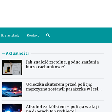
hpomorskie.pl
tkie artykuły
Kontakt
Aktualności
Jak znaleźć rzetelne, godne zaufania
biuro rachunkowe?
Ucieczka skuterem przed policją:
mężczyzna zostawił pasażerkę w lesie i
schował się w lodówce
Alkohol za kółkiem – policja w akcji
na drogach Pyrzyckiego!