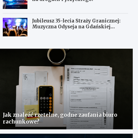
Jubileusz 35-lecia Straży Granicznej:
Muzyczna Odyseja na Gdańskiej
Ołowiance
Jak znaleźć rzetelne, godne zaufania biuro
rachunkowe?