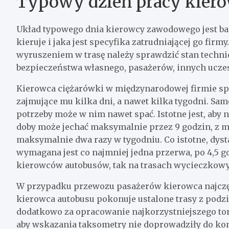
Typowy dzień pracy kie
Układ typowego dnia kierowcy zawodowego jest bar
kieruje i jaka jest specyfika zatrudniającej go fir
wyruszeniem w trasę należy sprawdzić stan techni
bezpieczeństwa własnego, pasażerów, innych ucze
Kierowca ciężarówki w międzynarodowej firmie sped
zajmujące mu kilka dni, a nawet kilka tygodni. Sa
potrzeby może w nim nawet spać. Istotne jest, aby
doby może jechać maksymalnie przez 9 godzin, z m
maksymalnie dwa razy w tygodniu. Co istotne, dys
wymagana jest co najmniej jedna przerwa, po 4,5 g
kierowców autobusów, tak na trasach wycieczkowyc
W przypadku przewozu pasażerów kierowca najczę
kierowca autobusu pokonuje ustalone trasy z podz
dodatkowo za opracowanie najkorzystniejszego toru 
aby wskazania taksometry nie doprowadziły do kon