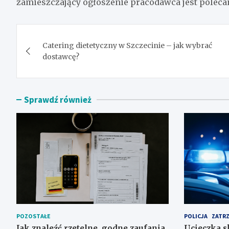
zamieszczający ogłoszenie pracodawca jest polecan
Nawigacja
Catering dietetyczny w Szczecinie – jak wybrać
wpisu
dostawcę?
Sprawdź również
POZOSTAŁE
POLICJA
ZATR
Jak znaleźć rzetelne, godne zaufania
Ucieczka s