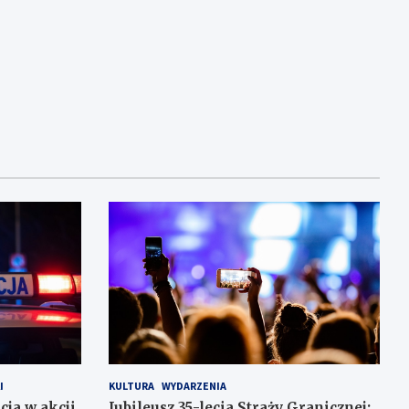
I
KULTURA
WYDARZENIA
cja w akcji
Jubileusz 35-lecia Straży Granicznej: