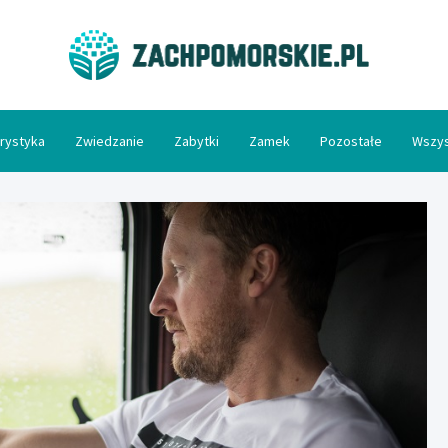
Zac
rystyka
Zwiedzanie
Zabytki
Zamek
Pozostałe
Wszys