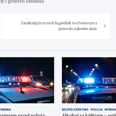
y i godzien zaufania.
Zamknięcie trzech kąpielisk na Pomorzu z
powodu zakwitu sinic
ZYMANIA
BEZPIECZEŃSTWO
POLICJA
WYPADK
kuterem przed policją:
Alkohol za kółkiem – poli