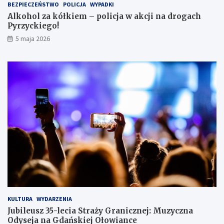
BEZPIECZEŃSTWO
POLICJA
WYPADKI
s
Alkohol za kółkiem – policja w akcji na drogach
c
Pyrzyckiego!
h
o
5 maja 2026
w
a
ł
s
i
ę
w
l
o
d
ó
w
c
e
KULTURA
WYDARZENIA
Jubileusz 35-lecia Straży Granicznej: Muzyczna
Odyseja na Gdańskiej Ołowiance