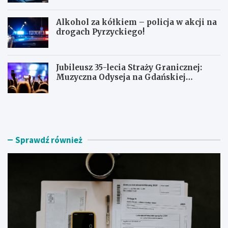
Alkohol za kółkiem – policja w akcji na
drogach Pyrzyckiego!
Jubileusz 35-lecia Straży Granicznej:
Muzyczna Odyseja na Gdańskiej
Ołowiance
J
U
a
c
k
i
z
e
n
c
Sprawdź również
a
z
l
k
e
a
ź
s
ć
k
r
u
z
t
e
e
t
r
e
e