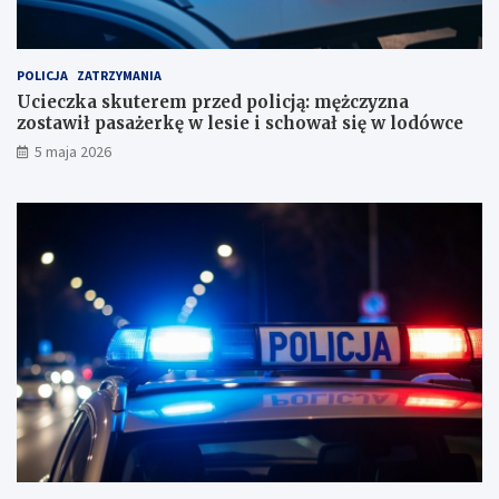
a
z
c
o
h
s
u
t
POLICJA
ZATRZYMANIA
n
a
Ucieczka skuterem przed policją: mężczyzna
k
w
zostawił pasażerkę w lesie i schował się w lodówce
o
i
5 maja 2026
w
ł
e
p
?
a
s
a
ż
e
r
k
ę
w
l
e
s
i
e
i