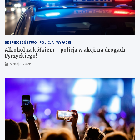
w
l
e
s
i
e
i
BEZPIECZEŃSTWO
POLICJA
WYPADKI
s
Alkohol za kółkiem – policja w akcji na drogach
c
Pyrzyckiego!
h
o
5 maja 2026
w
a
ł
s
i
ę
w
l
o
d
ó
w
c