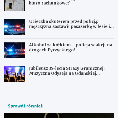
biuro rachunkowe?
Ucieczka skuterem przed policją:
mężczyzna zostawił pasażerkę w lesie i
schował się w lodówce
Alkohol za kółkiem – policja w akcji na
drogach Pyrzyckiego!
Jubileusz 35-lecia Straży Granicznej:
Muzyczna Odyseja na Gdańskiej
Ołowiance
J
U
a
c
k
i
z
e
n
c
Sprawdź również
a
z
l
k
e
a