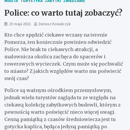
MIASTA
TURYSTYKA
ZABYTKI
ZWIEDZANIE
Police: co warto tutaj zobaczyć?
25 maja 2021
Dariusz Kowalczyk
Kto chce spędzić ciekawe wczasy na terenie
Pomorza, ten koniecznie powinien odwiedzić
Police. Nie brak tu ciekawych atrakcji, a
malownicza okolica zachęca do spacerów i
rowerowych wycieczek. Czym może się pochwalić
to miasto? Z jakich względów warto mu poświecić
swój czas?
Police są ważnym ośrodkiem przemysłowym,
jednak wielu turystów zagląda tu ze względu na
ciekawą kolekcję zabytkowych budowli, którym z
pewnością warto poświęcić nieco więcej uwagi.
Cenną pamiątką z czasów średniowiecza jest tu
gotycka kaplica, będąca jedyną pamiątką po