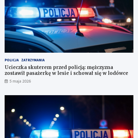
a
ż
b
c
i
z
u
y
r
z
o
n
r
a
a
z
c
o
h
s
u
t
POLICJA
ZATRZYMANIA
n
a
Ucieczka skuterem przed policją: mężczyzna
k
w
zostawił pasażerkę w lesie i schował się w lodówce
o
i
5 maja 2026
w
ł
e
p
?
a
s
a
ż
e
r
k
ę