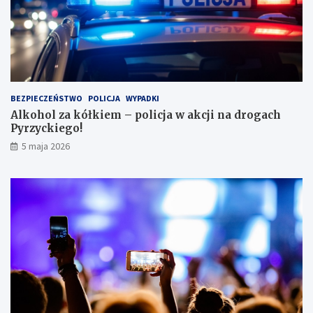
w
l
e
s
i
e
i
BEZPIECZEŃSTWO
POLICJA
WYPADKI
s
Alkohol za kółkiem – policja w akcji na drogach
c
Pyrzyckiego!
h
o
5 maja 2026
w
a
ł
s
i
ę
w
l
o
d
ó
w