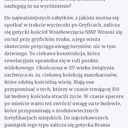
zasługują tu na wyróżnienie?
Do najważniejszych zabytków, z jakimi można się
spotkać w trakcie wycieczki po Gryficach, zalicza
się gotycki kościół Wniebowzięcia NMP. Wznosi się
on tuż przy gryfickim rynku, a jego wieża
skutecznie przyciąga uwagę turystów. nic w tym
dziwnego. To ciekawa konstrukcja, która
rewelacyjnie sprawdza się w roli punktu
widokowego. Ukończona w XV wieku świątynia
zachwyca m. in. ciekawą kolekcją maszkaronów,
które zdobią kościelną wieżę. Mają one
przypominać o tych, którzy w czasie trwającej 150
lat budowy kościoła stracili życie. W czasie spaceru
po mieście warto też zwrócić uwagę na te budowle,
które przypominają o średniowiecznych
fortyfikacjach miejskich. Do najciekawszych
pamiątek tego typu zalicza się gotycka Brama