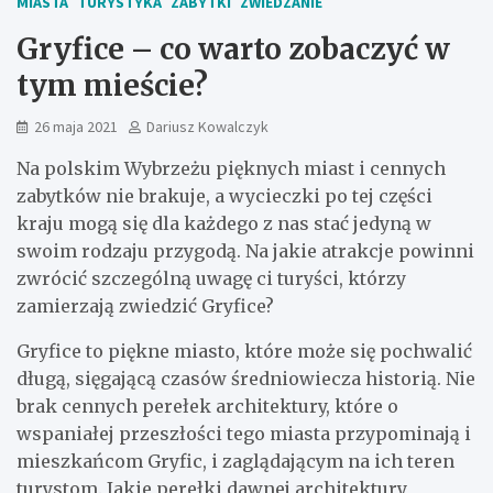
MIASTA
TURYSTYKA
ZABYTKI
ZWIEDZANIE
Gryfice – co warto zobaczyć w
tym mieście?
26 maja 2021
Dariusz Kowalczyk
Na polskim Wybrzeżu pięknych miast i cennych
zabytków nie brakuje, a wycieczki po tej części
kraju mogą się dla każdego z nas stać jedyną w
swoim rodzaju przygodą. Na jakie atrakcje powinni
zwrócić szczególną uwagę ci turyści, którzy
zamierzają zwiedzić Gryfice?
Gryfice to piękne miasto, które może się pochwalić
długą, sięgającą czasów średniowiecza historią. Nie
brak cennych perełek architektury, które o
wspaniałej przeszłości tego miasta przypominają i
mieszkańcom Gryfic, i zaglądającym na ich teren
turystom. Jakie perełki dawnej architektury