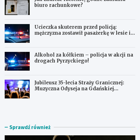
biuro rachunkowe?
Ucieczka skuterem przed policją:
mężczyzna zostawił pasażerkę w lesie i
schował się w lodówce
Alkohol za kółkiem – policja w akcji na
drogach Pyrzyckiego!
Jubileusz 35-lecia Straży Granicznej:
Muzyczna Odyseja na Gdańskiej
Ołowiance
J
U
a
c
k
i
z
e
n
c
Sprawdź również
a
z
l
k
e
a