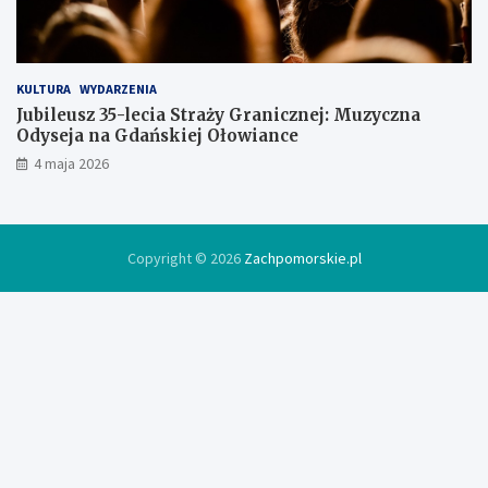
c
e
KULTURA
WYDARZENIA
Jubileusz 35-lecia Straży Granicznej: Muzyczna
Odyseja na Gdańskiej Ołowiance
4 maja 2026
Copyright © 2026
Zachpomorskie.pl