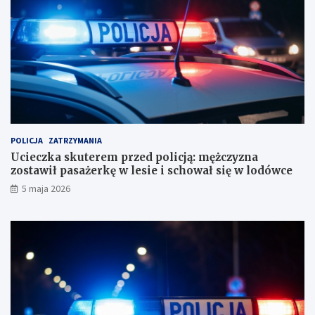
a
ż
b
c
i
z
u
y
r
z
o
n
r
a
a
z
c
o
h
s
u
t
POLICJA
ZATRZYMANIA
n
a
Ucieczka skuterem przed policją: mężczyzna
k
w
zostawił pasażerkę w lesie i schował się w lodówce
o
i
5 maja 2026
w
ł
e
p
?
a
s
a
ż
e
r
k
ę