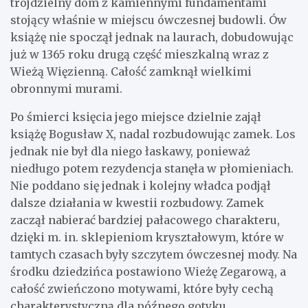
trójdzielny dom z kamiennymi fundamentami
stojący właśnie w miejscu ówczesnej budowli. Ów
książę nie spoczął jednak na laurach, dobudowując
już w 1365 roku drugą część mieszkalną wraz z
Wieżą Więzienną. Całość zamknął wielkimi
obronnymi murami.
Po śmierci księcia jego miejsce dzielnie zajął
książę Bogusław X, nadal rozbudowując zamek. Los
jednak nie był dla niego łaskawy, ponieważ
niedługo potem rezydencja stanęła w płomieniach.
Nie poddano się jednak i kolejny władca podjął
dalsze działania w kwestii rozbudowy. Zamek
zaczął nabierać bardziej pałacowego charakteru,
dzięki m. in. sklepieniom kryształowym, które w
tamtych czasach były szczytem ówczesnej mody. Na
środku dziedzińca postawiono Wieżę Zegarową, a
całość zwieńczono motywami, które były cechą
charakterystyczną dla późnego gotyku.