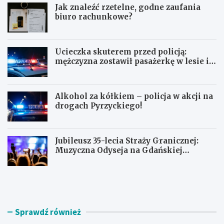
Jak znaleźć rzetelne, godne zaufania
biuro rachunkowe?
Ucieczka skuterem przed policją:
mężczyzna zostawił pasażerkę w lesie i
schował się w lodówce
Alkohol za kółkiem – policja w akcji na
drogach Pyrzyckiego!
Jubileusz 35-lecia Straży Granicznej:
Muzyczna Odyseja na Gdańskiej
Ołowiance
J
U
a
c
k
i
z
e
n
c
Sprawdź również
a
z
l
k