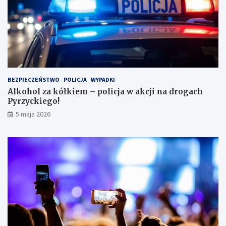
ę
w
l
e
s
i
e
i
BEZPIECZEŃSTWO
POLICJA
WYPADKI
s
Alkohol za kółkiem – policja w akcji na drogach
c
Pyrzyckiego!
h
o
5 maja 2026
w
a
ł
s
i
ę
w
l
o
d
ó