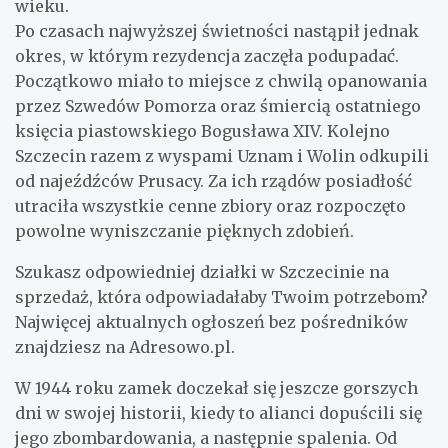
wieku.
Po czasach najwyższej świetności nastąpił jednak
okres, w którym rezydencja zaczęła podupadać.
Początkowo miało to miejsce z chwilą opanowania
przez Szwedów Pomorza oraz śmiercią ostatniego
księcia piastowskiego Bogusława XIV. Kolejno
Szczecin razem z wyspami Uznam i Wolin odkupili
od najeźdźców Prusacy. Za ich rządów posiadłość
utraciła wszystkie cenne zbiory oraz rozpoczęto
powolne wyniszczanie pięknych zdobień.
Szukasz odpowiedniej działki w Szczecinie na
sprzedaż, która odpowiadałaby Twoim potrzebom?
Najwięcej aktualnych ogłoszeń bez pośredników
znajdziesz na Adresowo.pl.
W 1944 roku zamek doczekał się jeszcze gorszych
dni w swojej historii, kiedy to alianci dopuścili się
jego zbombardowania, a następnie spalenia. Od