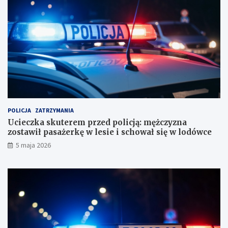
i
ę
a
ż
b
c
i
z
u
y
r
z
o
n
r
a
a
z
c
o
h
s
u
t
POLICJA
ZATRZYMANIA
n
a
Ucieczka skuterem przed policją: mężczyzna
k
w
zostawił pasażerkę w lesie i schował się w lodówce
o
i
5 maja 2026
w
ł
e
p
?
a
s
a
ż
e
r
k