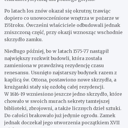
Po latach los znów okazał się okrutny, trawiąc
dopiero co unowocześnione wnętrza w pożarze w
1551roku. Ówcześni właściciele odbudowali jednak
zniszczoną część, przy okazji wznosząc wschodnie
skrzydło zamku.
Niedługo później, bo w latach 1575-77 nastąpił
największy rozkwit budowli, która została
zamieniona w prawdziwą rezydencję czasu
renesansu. Usunięto najstarszy budynek razem z
kaplicą św. Ottona, postawiono nowe skrzydła, a
krużganki stały się ozdobą całej rezydencji.
W 1616-19 wzniesiono jeszcze jedno skrzydło, które
chowało w swoich murach sekrety tamtejszej
biblioteki, zbrojowni, a także licznych dzieł sztuki.
Do całości brakowało już jedynie ogrodu. Zamek
jednak doczekał jego utworzenia początkiem XVII