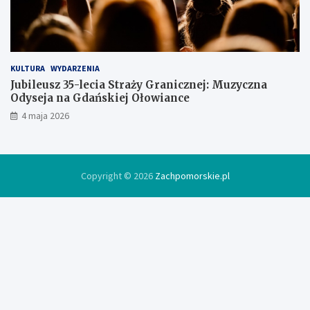
w
c
e
KULTURA
WYDARZENIA
Jubileusz 35-lecia Straży Granicznej: Muzyczna
Odyseja na Gdańskiej Ołowiance
4 maja 2026
Copyright © 2026
Zachpomorskie.pl