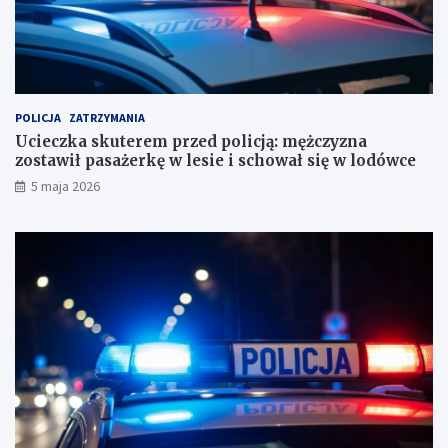
o
n
r
a
a
z
c
o
h
s
u
t
POLICJA
ZATRZYMANIA
n
a
Ucieczka skuterem przed policją: mężczyzna
k
w
zostawił pasażerkę w lesie i schował się w lodówce
o
i
5 maja 2026
w
ł
e
p
?
a
s
a
ż
e
r
k
ę
w
l
e
s