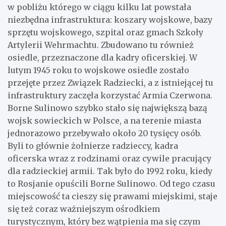
w pobliżu którego w ciągu kilku lat powstała
niezbędna infrastruktura: koszary wojskowe, bazy
sprzętu wojskowego, szpital oraz gmach Szkoły
Artylerii Wehrmachtu. Zbudowano tu również
osiedle, przeznaczone dla kadry oficerskiej. W
lutym 1945 roku to wojskowe osiedle zostało
przejęte przez Związek Radziecki, a z istniejącej tu
infrastruktury zaczęła korzystać Armia Czerwona.
Borne Sulinowo szybko stało się największą bazą
wojsk sowieckich w Polsce, a na terenie miasta
jednorazowo przebywało około 20 tysięcy osób.
Byli to głównie żołnierze radzieccy, kadra
oficerska wraz z rodzinami oraz cywile pracujący
dla radzieckiej armii. Tak było do 1992 roku, kiedy
to Rosjanie opuścili Borne Sulinowo. Od tego czasu
miejscowość ta cieszy się prawami miejskimi, staje
się też coraz ważniejszym ośrodkiem
turystycznym, który bez wątpienia ma się czym