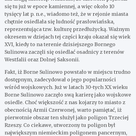
się tu już w epoce kamiennej, a więc około 10
tysięcy lat p. n.e., wiadomo też, że w rejonie miasta
chętnie osiedlała się ludność prasłowiańska,
reprezentująca tzw. kulturę przedłużycką. Ważnym
okresem w dziejach tej części kraju okazał się wiek
XVI, kiedy to na terenie dzisiejszego Bornego
Sulinowa zaczęli się osiedlać osadnicy z terenów
Westfalii oraz Dolnej Saksonii.
Fakt, iż Borne Sulinowo powstało w miejscu trudno
dostępnym, zadecydował o jego popularności
wśród wojskowych. Już w latach 30-tych XX wieku
Borne Sulinowo zaczęło swą karierę jako wojskowe
osiedle. Choć większość z nas kojarzy to miasto z
obecnością Armii Czerwonej, warto pamiętać, iż
pierwotnie obszar ten służył jako poligon Trzeciej
Rzeszy. Co ciekawe, utworzony tu poligon był
największym niemieckim poligonem pancernym,