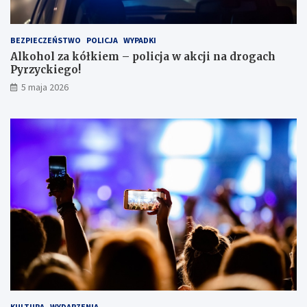
i
e
i
BEZPIECZEŃSTWO
POLICJA
WYPADKI
s
Alkohol za kółkiem – policja w akcji na drogach
c
Pyrzyckiego!
h
o
5 maja 2026
w
a
ł
s
i
ę
w
l
o
d
ó
w
c
e
KULTURA
WYDARZENIA