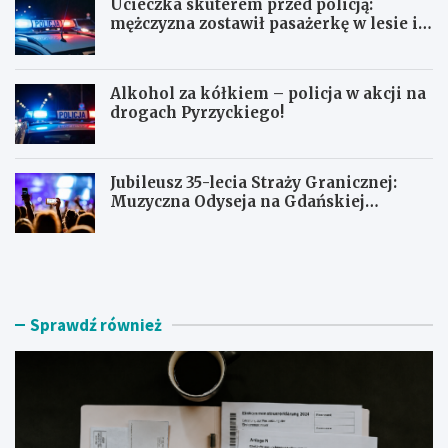
Ucieczka skuterem przed policją:
mężczyzna zostawił pasażerkę w lesie i
schował się w lodówce
Alkohol za kółkiem – policja w akcji na
drogach Pyrzyckiego!
Jubileusz 35-lecia Straży Granicznej:
Muzyczna Odyseja na Gdańskiej
Ołowiance
J
U
a
c
k
i
z
e
n
c
Sprawdź również
a
z
l
k
e
a
ź
s
ć
k
r
u
z
t