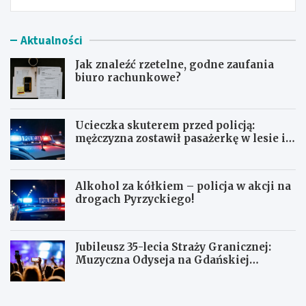
Aktualności
Jak znaleźć rzetelne, godne zaufania
biuro rachunkowe?
Ucieczka skuterem przed policją:
mężczyzna zostawił pasażerkę w lesie i
schował się w lodówce
Alkohol za kółkiem – policja w akcji na
drogach Pyrzyckiego!
Jubileusz 35-lecia Straży Granicznej:
Muzyczna Odyseja na Gdańskiej
Ołowiance
J
U
a
c
k
i