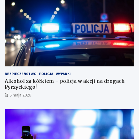
ż
e
r
k
ę
w
l
e
s
i
e
i
BEZPIECZEŃSTWO
POLICJA
WYPADKI
s
Alkohol za kółkiem – policja w akcji na drogach
c
Pyrzyckiego!
h
o
5 maja 2026
w
a
ł
s
i
ę
w