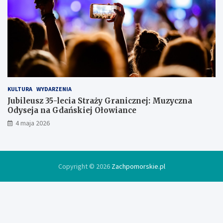
l
o
d
ó
w
c
e
KULTURA
WYDARZENIA
Jubileusz 35-lecia Straży Granicznej: Muzyczna
Odyseja na Gdańskiej Ołowiance
4 maja 2026
Copyright © 2026
Zachpomorskie.pl