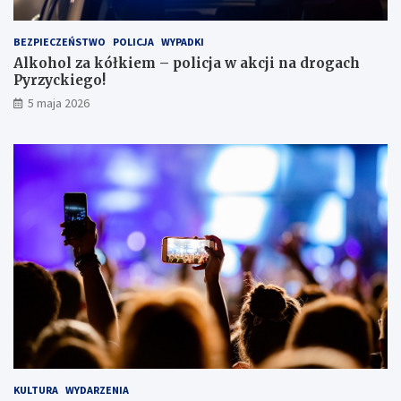
e
i
BEZPIECZEŃSTWO
POLICJA
WYPADKI
s
Alkohol za kółkiem – policja w akcji na drogach
c
Pyrzyckiego!
h
o
5 maja 2026
w
a
ł
s
i
ę
w
l
o
d
ó
w
c
e
KULTURA
WYDARZENIA