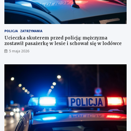
o
n
r
a
a
z
c
o
h
s
u
t
POLICJA
ZATRZYMANIA
n
a
Ucieczka skuterem przed policją: mężczyzna
k
w
zostawił pasażerkę w lesie i schował się w lodówce
o
i
5 maja 2026
w
ł
e
p
?
a
s
a
ż
e
r
k
ę
w
l
e
s
i