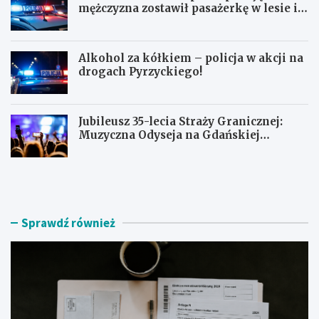
mężczyzna zostawił pasażerkę w lesie i
schował się w lodówce
Alkohol za kółkiem – policja w akcji na
drogach Pyrzyckiego!
Jubileusz 35-lecia Straży Granicznej:
Muzyczna Odyseja na Gdańskiej
Ołowiance
J
U
a
c
k
i
z
e
n
c
Sprawdź również
a
z
l
k
e
a
ź
s
ć
k
r
u
z
t
e
e