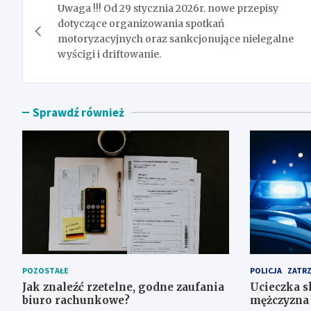
Uwaga !!! Od 29 stycznia 2026r. nowe przepisy
wpisu
dotyczące organizowania spotkań
motoryzacyjnych oraz sankcjonujące nielegalne
wyścigi i driftowanie.
Sprawdź również
POZOSTAŁE
POLICJA
ZATR
Jak znaleźć rzetelne, godne zaufania
Ucieczka s
biuro rachunkowe?
mężczyzna 