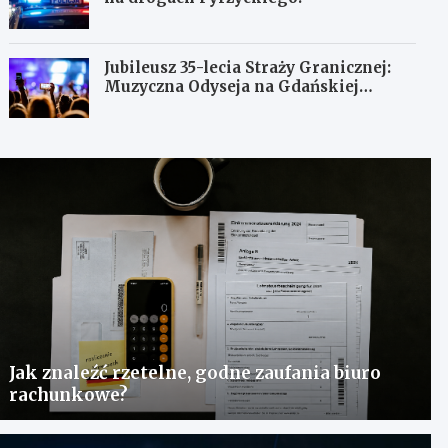
Jubileusz 35-lecia Straży Granicznej:
Muzyczna Odyseja na Gdańskiej
Ołowiance
Jak znaleźć rzetelne, godne zaufania biuro
rachunkowe?