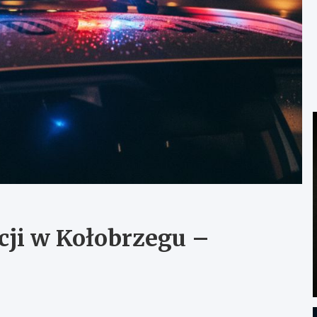
cji w Kołobrzegu –