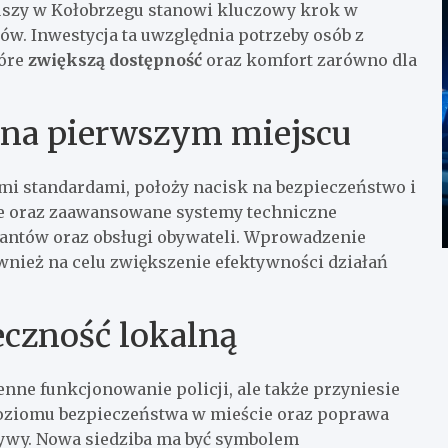
uszy w Kołobrzegu stanowi kluczowy krok w
. Inwestycja ta uwzględnia potrzeby osób z
tóre
zwiększą dostępność
oraz komfort zarówno dla
 na pierwszym miejscu
i standardami, położy nacisk na bezpieczeństwo i
e oraz zaawansowane systemy techniczne
cjantów oraz obsługi obywateli. Wprowadzenie
ież na celu zwiększenie efektywności działań
eczność lokalną
ienne funkcjonowanie policji, ale także przyniesie
oziomu bezpieczeństwa w mieście oraz poprawa
atywy. Nowa siedziba ma być symbolem