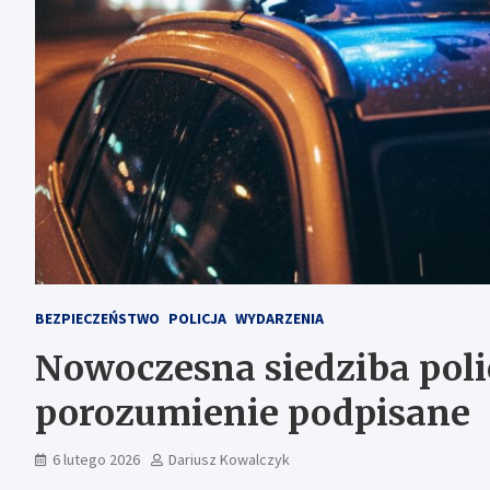
BEZPIECZEŃSTWO
POLICJA
WYDARZENIA
Nowoczesna siedziba poli
porozumienie podpisane
6 lutego 2026
Dariusz Kowalczyk