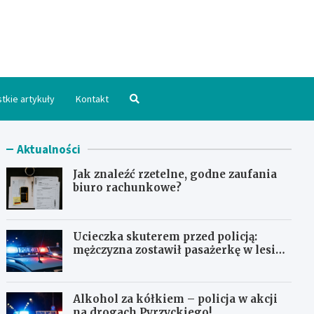
hpomorskie.pl
tkie artykuły
Kontakt
Aktualności
Jak znaleźć rzetelne, godne zaufania
biuro rachunkowe?
Ucieczka skuterem przed policją:
mężczyzna zostawił pasażerkę w lesie i
schował się w lodówce
Alkohol za kółkiem – policja w akcji
na drogach Pyrzyckiego!