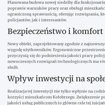
Planowana budowa nowej siedziby dla funkcjonari
poprawie warunków pracy oraz obsługi mieszkańców
ograniczoną sprawnością, oferując rozwiązania, k
policjantów, jak i interesantów.
Bezpieczeństwo i komfort
Nowy obiekt, zaprojektowany zgodnie z najnowszym
wygodę użytkowników. Ergonomiczne przestrzeni
przyczynią się do podniesienia jakości pracy poli
nowoczesnych rozwiązań technologicznych ma równ
służb.
Wpływ inwestycji na społ
Realizacja tej inwestycji nie tylko wpłynie na codz
korzyści mieszkańcom Kołobrzegu. Zwiększenie p
jakości usług publicznych to główne cele tej inicj