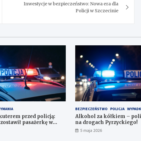
Inwestycje w bezpieczeństwo: Nowa era dla
Policji w Szczecinie
ZYMANIA
BEZPIECZEŃSTWO
POLICJA
WYPADK
kuterem przed policją:
Alkohol za kółkiem – poli
zostawił pasażerkę w
na drogach Pyrzyckiego!
ował się w lodówce
5 maja 2026