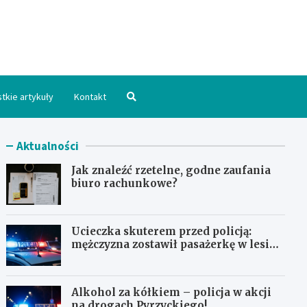
hpomorskie.pl
tkie artykuły
Kontakt
Aktualności
Jak znaleźć rzetelne, godne zaufania
biuro rachunkowe?
Ucieczka skuterem przed policją:
mężczyzna zostawił pasażerkę w lesie i
schował się w lodówce
Alkohol za kółkiem – policja w akcji
na drogach Pyrzyckiego!