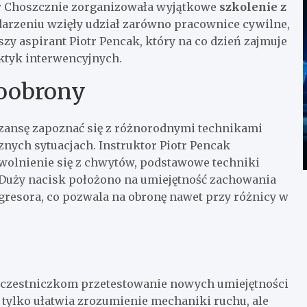
w Choszcznie zorganizowała wyjątkowe
szkolenie z
arzeniu wzięły udział zarówno pracownice cywilne,
zy aspirant Piotr Pencak, który na co dzień zajmuje
aktyk interwencyjnych.
oobrony
szansę zapoznać się z różnorodnymi technikami
nych sytuacjach. Instruktor Piotr Pencak
wolnienie się z chwytów, podstawowe techniki
 Duży nacisk położono na umiejętność zachowania
resora, co pozwala na obronę nawet przy różnicy w
 uczestniczkom przetestowanie nowych umiejętności
tylko ułatwia zrozumienie mechaniki ruchu, ale