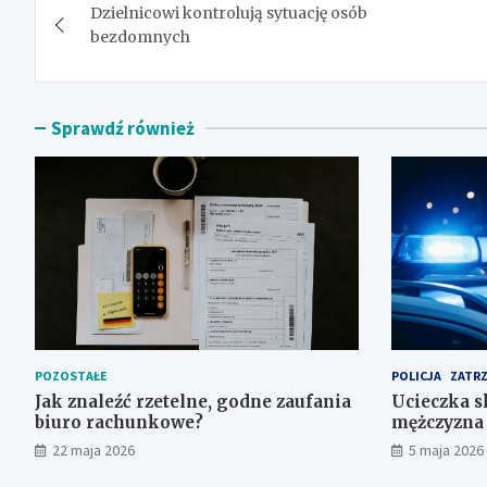
Dzielnicowi kontrolują sytuację osób
wpisu
bezdomnych
Sprawdź również
POZOSTAŁE
POLICJA
ZATR
Jak znaleźć rzetelne, godne zaufania
Ucieczka s
biuro rachunkowe?
mężczyzna 
lesie i sch
22 maja 2026
5 maja 2026