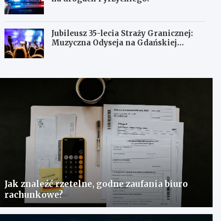
Jubileusz 35-lecia Straży Granicznej:
Muzyczna Odyseja na Gdańskiej
Ołowiance
Jak znaleźć rzetelne, godne zaufania biuro
rachunkowe?