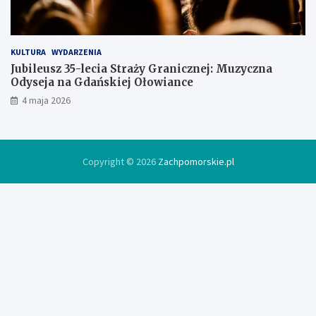
e
KULTURA
WYDARZENIA
Jubileusz 35-lecia Straży Granicznej: Muzyczna
Odyseja na Gdańskiej Ołowiance
4 maja 2026
Copyright © 2026
Zachpomorskie.pl