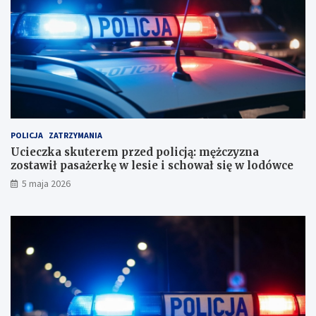
b
c
i
z
u
y
r
z
o
n
r
a
a
z
c
o
h
s
u
t
POLICJA
ZATRZYMANIA
n
a
Ucieczka skuterem przed policją: mężczyzna
k
w
zostawił pasażerkę w lesie i schował się w lodówce
o
i
5 maja 2026
w
ł
e
p
?
a
s
a
ż
e
r
k
ę