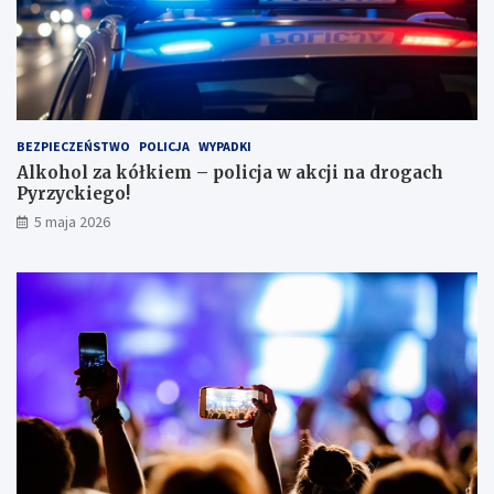
w
l
e
s
i
e
i
BEZPIECZEŃSTWO
POLICJA
WYPADKI
s
Alkohol za kółkiem – policja w akcji na drogach
c
Pyrzyckiego!
h
o
5 maja 2026
w
a
ł
s
i
ę
w
l
o
d
ó
w
c