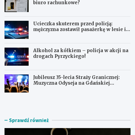
biuro rachunkowe?
Ucieczka skuterem przed policją:
mężczyzna zostawił pasażerkę w lesie i
schował się w lodówce
Alkohol za kółkiem – policja w akcji na
drogach Pyrzyckiego!
Jubileusz 35-lecia Straży Granicznej:
Muzyczna Odyseja na Gdańskiej
Ołowiance
J
U
a
c
k
i
z
e
n
c
Sprawdź również
a
z
l
k
e
a