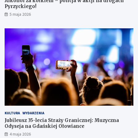
Alkohol za kółkiem – policja w akcji na drogach
c
Pyrzyckiego!
h
o
5 maja 2026
w
a
ł
s
i
ę
w
l
o
d
ó
w
c
e
KULTURA
WYDARZENIA
Jubileusz 35-lecia Straży Granicznej: Muzyczna
Odyseja na Gdańskiej Ołowiance
4 maja 2026