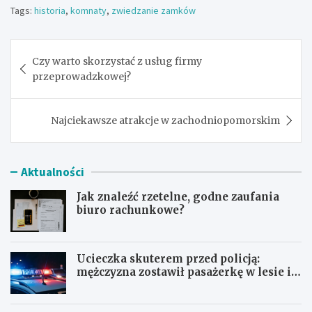
Tags:
historia
,
komnaty
,
zwiedzanie zamków
Nawigacja
Czy warto skorzystać z usług firmy
wpisu
przeprowadzkowej?
Najciekawsze atrakcje w zachodniopomorskim
Aktualności
Jak znaleźć rzetelne, godne zaufania
biuro rachunkowe?
Ucieczka skuterem przed policją:
mężczyzna zostawił pasażerkę w lesie i
schował się w lodówce