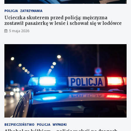
h
s
u
t
POLICJA
ZATRZYMANIA
n
a
Ucieczka skuterem przed policją: mężczyzna
k
w
zostawił pasażerkę w lesie i schował się w lodówce
o
i
5 maja 2026
w
ł
e
p
?
a
s
a
ż
e
r
k
ę
w
l
e
s
i
e
i
BEZPIECZEŃSTWO
POLICJA
WYPADKI
s