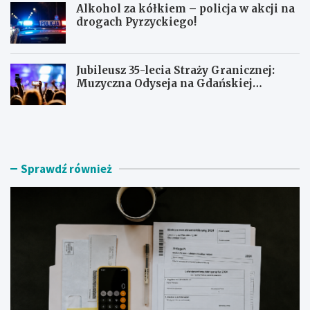
Alkohol za kółkiem – policja w akcji na
drogach Pyrzyckiego!
Jubileusz 35-lecia Straży Granicznej:
Muzyczna Odyseja na Gdańskiej
Ołowiance
J
U
a
c
k
i
z
e
n
c
Sprawdź również
a
z
l
k
e
a
ź
s
ć
k
r
u
z
t
e
e
t
r
e
e
l
m