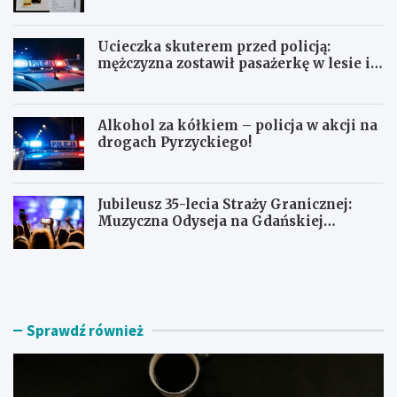
Ucieczka skuterem przed policją:
mężczyzna zostawił pasażerkę w lesie i
schował się w lodówce
Alkohol za kółkiem – policja w akcji na
drogach Pyrzyckiego!
Jubileusz 35-lecia Straży Granicznej:
Muzyczna Odyseja na Gdańskiej
Ołowiance
J
U
a
c
k
i
z
e
n
c
Sprawdź również
a
z
l
k
e
a
ź
s