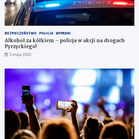
e
s
i
e
i
BEZPIECZEŃSTWO
POLICJA
WYPADKI
s
Alkohol za kółkiem – policja w akcji na drogach
c
Pyrzyckiego!
h
o
5 maja 2026
w
a
ł
s
i
ę
w
l
o
d
ó
w
c
e