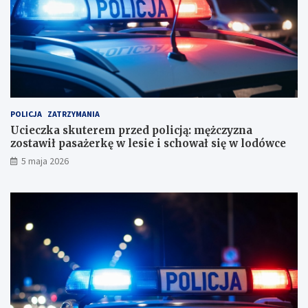
i
z
u
y
r
z
o
n
r
a
a
z
c
o
h
s
u
t
POLICJA
ZATRZYMANIA
n
a
Ucieczka skuterem przed policją: mężczyzna
k
w
zostawił pasażerkę w lesie i schował się w lodówce
o
i
5 maja 2026
w
ł
e
p
?
a
s
a
ż
e
r
k
ę
w
l