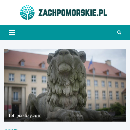
Skip
to
Zach
content
fot. pixabay.com