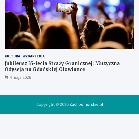
l
o
d
ó
w
c
e
KULTURA
WYDARZENIA
Jubileusz 35-lecia Straży Granicznej: Muzyczna
Odyseja na Gdańskiej Ołowiance
4 maja 2026
Copyright © 2026
Zachpomorskie.pl