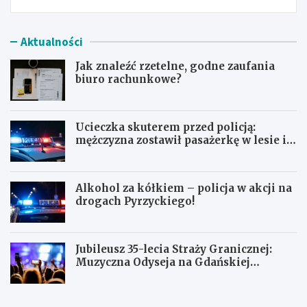
Aktualności
Jak znaleźć rzetelne, godne zaufania
biuro rachunkowe?
Ucieczka skuterem przed policją:
mężczyzna zostawił pasażerkę w lesie i
schował się w lodówce
Alkohol za kółkiem – policja w akcji na
drogach Pyrzyckiego!
Jubileusz 35-lecia Straży Granicznej:
Muzyczna Odyseja na Gdańskiej
Ołowiance
J
U
a
c