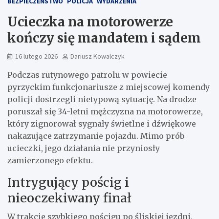
BEZPIECZEŃSTWO
POLICJA
WYDARZENIA
Ucieczka na motorowerze
kończy się mandatem i sądem
16 lutego 2026
Dariusz Kowalczyk
Podczas rutynowego patrolu w powiecie
pyrzyckim funkcjonariusze z miejscowej komendy
policji dostrzegli nietypową sytuację. Na drodze
poruszał się 34-letni mężczyzna na motorowerze,
który zignorował sygnały świetlne i dźwiękowe
nakazujące zatrzymanie pojazdu. Mimo prób
ucieczki, jego działania nie przyniosły
zamierzonego efektu.
Intrygujący pościg i
nieoczekiwany finał
W trakcie szybkiego pościgu po śliskiej jezdni,