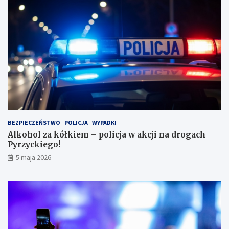
ż
e
r
k
ę
w
l
e
s
i
e
i
BEZPIECZEŃSTWO
POLICJA
WYPADKI
s
Alkohol za kółkiem – policja w akcji na drogach
c
Pyrzyckiego!
h
o
5 maja 2026
w
a
ł
s
i
ę
w