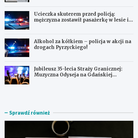
Ucieczka skuterem przed policją:
mężczyzna zostawił pasażerkę w lesie i
schował się w lodówce
Alkohol za kółkiem – policja w akcji na
drogach Pyrzyckiego!
Jubileusz 35-lecia Straży Granicznej:
Muzyczna Odyseja na Gdańskiej
Ołowiance
J
U
a
c
k
i
z
e
n
c
Sprawdź również
a
z
l
k
e
a
ź
s
ć
k