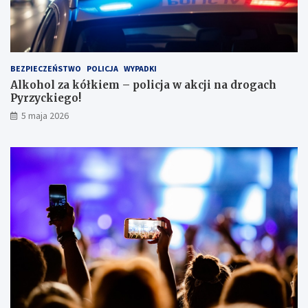
e
s
i
e
i
BEZPIECZEŃSTWO
POLICJA
WYPADKI
s
Alkohol za kółkiem – policja w akcji na drogach
c
Pyrzyckiego!
h
o
5 maja 2026
w
a
ł
s
i
ę
w
l
o
d
ó
w
c
e