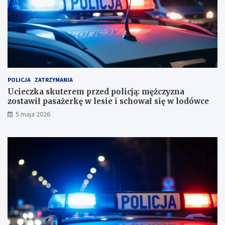
i
z
u
y
r
z
o
n
r
a
a
z
c
o
h
s
u
t
POLICJA
ZATRZYMANIA
n
a
Ucieczka skuterem przed policją: mężczyzna
k
w
zostawił pasażerkę w lesie i schował się w lodówce
o
i
5 maja 2026
w
ł
e
p
?
a
s
a
ż
e
r
k
ę
w
l