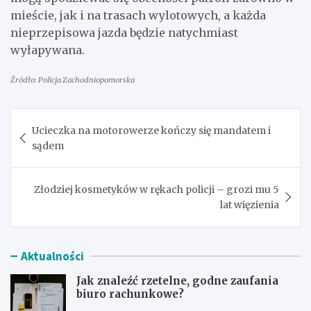
mieście, jak i na trasach wylotowych, a każda
nieprzepisowa jazda będzie natychmiast
wyłapywana.
Źródło: Policja Zachodniopomorska
Nawigacja
Ucieczka na motorowerze kończy się mandatem i
wpisu
sądem
Złodziej kosmetyków w rękach policji – grozi mu 5
lat więzienia
Aktualności
Jak znaleźć rzetelne, godne zaufania
biuro rachunkowe?