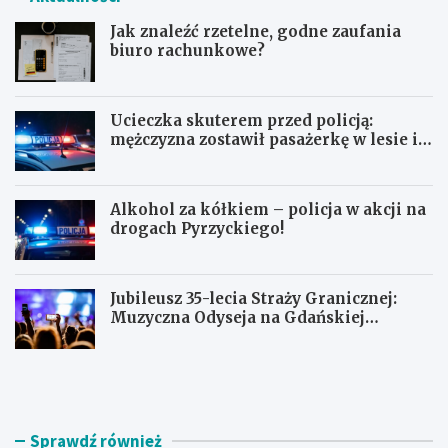
Jak znaleźć rzetelne, godne zaufania
biuro rachunkowe?
Ucieczka skuterem przed policją:
mężczyzna zostawił pasażerkę w lesie i
schował się w lodówce
Alkohol za kółkiem – policja w akcji na
drogach Pyrzyckiego!
Jubileusz 35-lecia Straży Granicznej:
Muzyczna Odyseja na Gdańskiej
Ołowiance
J
U
a
c
k
i
z
e
n
c
Sprawdź również
a
z