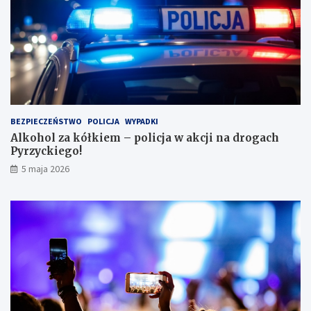
k
ę
w
l
e
s
i
e
i
BEZPIECZEŃSTWO
POLICJA
WYPADKI
s
Alkohol za kółkiem – policja w akcji na drogach
c
Pyrzyckiego!
h
o
5 maja 2026
w
a
ł
s
i
ę
w
l
o
d
ó