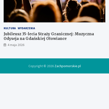
w
c
e
KULTURA
WYDARZENIA
Jubileusz 35-lecia Straży Granicznej: Muzyczna
Odyseja na Gdańskiej Ołowiance
4 maja 2026
Copyright © 2026
Zachpomorskie.pl