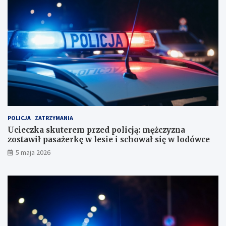
n
m
i
ę
a
ż
b
c
i
z
u
y
r
z
o
n
r
a
a
z
c
o
h
s
u
t
POLICJA
ZATRZYMANIA
n
a
Ucieczka skuterem przed policją: mężczyzna
k
w
zostawił pasażerkę w lesie i schował się w lodówce
o
i
5 maja 2026
w
ł
e
p
?
a
s
a
ż
e
r