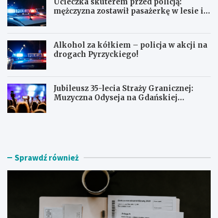
Ucieczka skuterem przed policją:
mężczyzna zostawił pasażerkę w lesie i
schował się w lodówce
Alkohol za kółkiem – policja w akcji na
drogach Pyrzyckiego!
Jubileusz 35-lecia Straży Granicznej:
Muzyczna Odyseja na Gdańskiej
Ołowiance
J
U
a
c
k
i
z
e
n
c
Sprawdź również
a
z
l
k
e
a
ź
s
ć
k
r
u
z
t