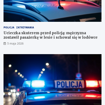
o
n
r
a
a
z
c
o
h
s
u
t
POLICJA
ZATRZYMANIA
n
a
Ucieczka skuterem przed policją: mężczyzna
k
w
zostawił pasażerkę w lesie i schował się w lodówce
o
i
5 maja 2026
w
ł
e
p
?
a
s
a
ż
e
r
k
ę
w
l
e
s