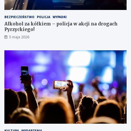
i
e
i
BEZPIECZEŃSTWO
POLICJA
WYPADKI
s
Alkohol za kółkiem – policja w akcji na drogach
c
Pyrzyckiego!
h
o
5 maja 2026
w
a
ł
s
i
ę
w
l
o
d
ó
w
c
e
KULTURA
WYDARZENIA