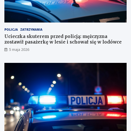
o
n
r
a
a
z
c
o
h
s
u
t
POLICJA
ZATRZYMANIA
n
a
Ucieczka skuterem przed policją: mężczyzna
k
w
zostawił pasażerkę w lesie i schował się w lodówce
o
i
5 maja 2026
w
ł
e
p
?
a
s
a
ż
e
r
k
ę
w
l
e
s
i