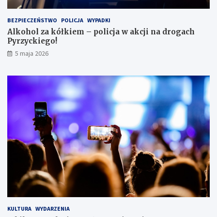
e
i
BEZPIECZEŃSTWO
POLICJA
WYPADKI
s
Alkohol za kółkiem – policja w akcji na drogach
c
Pyrzyckiego!
h
o
5 maja 2026
w
a
ł
s
i
ę
w
l
o
d
ó
w
c
e
KULTURA
WYDARZENIA