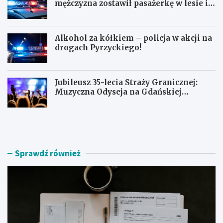
mężczyzna zostawił pasażerkę w lesie i
schował się w lodówce
Alkohol za kółkiem – policja w akcji na
drogach Pyrzyckiego!
Jubileusz 35-lecia Straży Granicznej:
Muzyczna Odyseja na Gdańskiej
Ołowiance
J
U
a
c
k
i
z
e
n
c
Sprawdź również
a
z
l
k
e
a
ź
s
ć
k
r
u
z
t
e
e