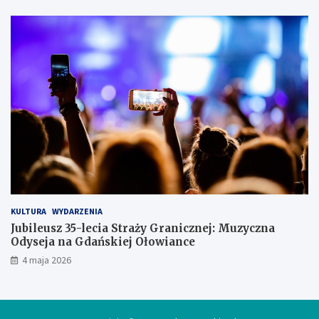
a
ł
s
i
ę
w
l
o
d
ó
w
c
e
KULTURA
WYDARZENIA
Jubileusz 35-lecia Straży Granicznej: Muzyczna
Odyseja na Gdańskiej Ołowiance
4 maja 2026