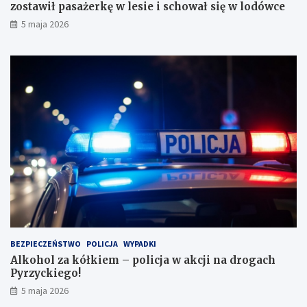
k
w
zostawił pasażerkę w lesie i schował się w lodówce
o
i
5 maja 2026
w
ł
e
p
?
a
s
a
ż
e
r
k
ę
w
l
e
s
i
e
i
BEZPIECZEŃSTWO
POLICJA
WYPADKI
s
Alkohol za kółkiem – policja w akcji na drogach
c
Pyrzyckiego!
h
o
5 maja 2026
w