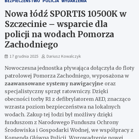
BEZPIECZEŃSTWO
POLICJA
WYDARZENIA
Nowa łódź SPORTIS 10500K w
Szczecinie – wsparcie dla
policji na wodach Pomorza
Zachodniego
17 grudnia 2025
Dariusz Kowalczyk
Nowoczesna jednostka pływająca dołączyła do floty
patrolowej Pomorza Zachodniego, wyposażona w
zaawansowane systemy nawigacyjne
oraz
specjalistyczny sprzęt ratowniczy. Dzięki
obecności torby R1 z defibrylatorem AED, znacząco
wzrasta poziom bezpieczeństwa na lokalnych
wodach. Zakup tej łodzi był możliwy dzięki
funduszom z Narodowego Funduszu Ochrony
Środowiska i Gospodarki Wodnej, we współpracy z
Komendą Główną Policji. Wprowadzenie nowej