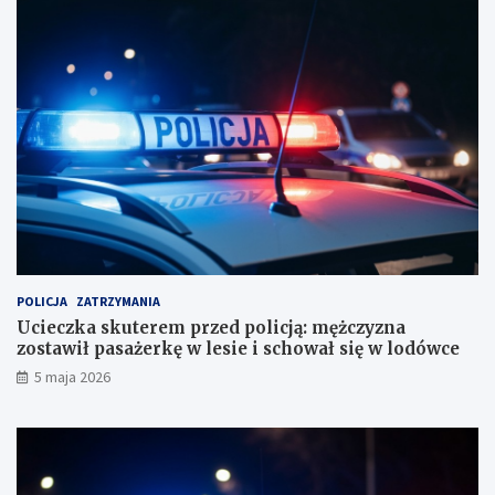
f
ą
a
:
n
m
i
ę
a
ż
b
c
i
z
u
y
r
z
o
n
r
a
a
z
c
o
h
s
u
t
POLICJA
ZATRZYMANIA
n
a
Ucieczka skuterem przed policją: mężczyzna
k
w
zostawił pasażerkę w lesie i schował się w lodówce
o
i
5 maja 2026
w
ł
e
p
?
a
s
a
ż