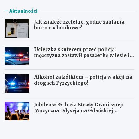
Aktualności
Jak znaleźć rzetelne, godne zaufania
biuro rachunkowe?
Ucieczka skuterem przed policją:
mężczyzna zostawił pasażerkę w lesie i
schował się w lodówce
Alkohol za kółkiem – policja w akcji na
drogach Pyrzyckiego!
Jubileusz 35-lecia Straży Granicznej:
Muzyczna Odyseja na Gdańskiej
Ołowiance
J
U
a
c
k
i
z
e