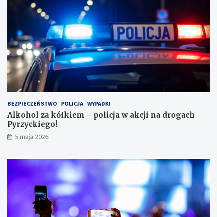
e
r
k
ę
w
l
e
s
i
e
i
BEZPIECZEŃSTWO
POLICJA
WYPADKI
s
Alkohol za kółkiem – policja w akcji na drogach
c
Pyrzyckiego!
h
o
5 maja 2026
w
a
ł
s
i
ę
w
l
o