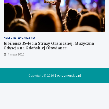
d
ó
w
c
e
KULTURA
WYDARZENIA
Jubileusz 35-lecia Straży Granicznej: Muzyczna
Odyseja na Gdańskiej Ołowiance
4 maja 2026
Copyright © 2026
Zachpomorskie.pl