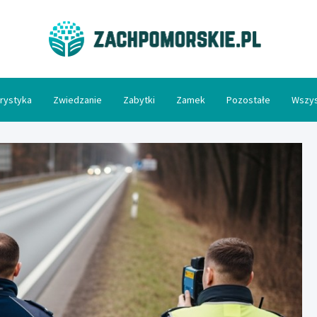
Zac
rystyka
Zwiedzanie
Zabytki
Zamek
Pozostałe
Wszys