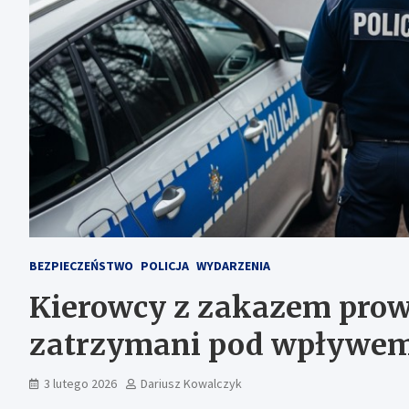
BEZPIECZEŃSTWO
POLICJA
WYDARZENIA
Kierowcy z zakazem pro
zatrzymani pod wpływe
3 lutego 2026
Dariusz Kowalczyk