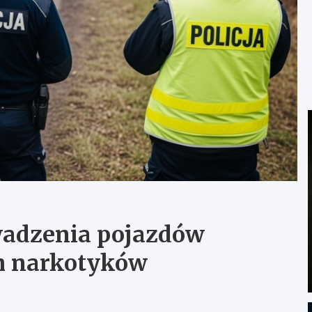
wadzenia pojazdów
m narkotyków