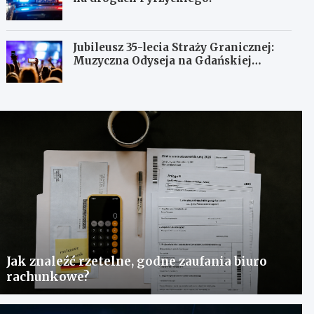
Jubileusz 35-lecia Straży Granicznej:
Muzyczna Odyseja na Gdańskiej
Ołowiance
Jak znaleźć rzetelne, godne zaufania biuro
rachunkowe?