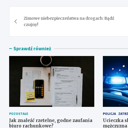
Nawigacja
Zimowe niebezpieczeństwa na drogach: Bądź
wpisu
czujny!
Sprawdź również
POZOSTAŁE
POLICJA
ZATR
Jak znaleźć rzetelne, godne zaufania
Ucieczka s
biuro rachunkowe?
mężczyzna 