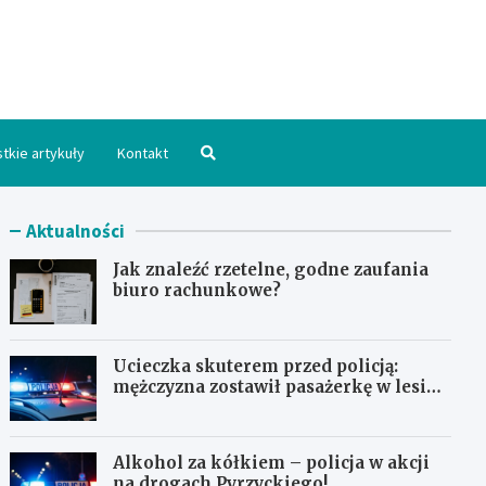
hpomorskie.pl
tkie artykuły
Kontakt
Aktualności
Jak znaleźć rzetelne, godne zaufania
biuro rachunkowe?
Ucieczka skuterem przed policją:
mężczyzna zostawił pasażerkę w lesie i
schował się w lodówce
Alkohol za kółkiem – policja w akcji
na drogach Pyrzyckiego!