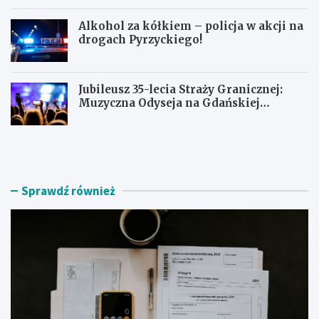
Alkohol za kółkiem – policja w akcji na
drogach Pyrzyckiego!
Jubileusz 35-lecia Straży Granicznej:
Muzyczna Odyseja na Gdańskiej
Ołowiance
J
U
a
c
k
i
z
e
n
c
Sprawdź również
a
z
l
k
e
a
ź
s
ć
k
r
u
z
t
e
e
t
r
e
e