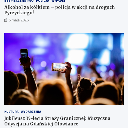
BEZPIECZEŃSTWO
POLICJA
WYPADKI
s
Alkohol za kółkiem – policja w akcji na drogach
c
Pyrzyckiego!
h
o
5 maja 2026
w
a
ł
s
i
ę
w
l
o
d
ó
w
c
e
KULTURA
WYDARZENIA
Jubileusz 35-lecia Straży Granicznej: Muzyczna
Odyseja na Gdańskiej Ołowiance