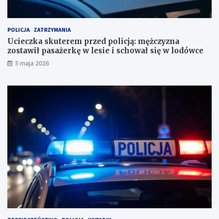
c
o
h
s
u
t
POLICJA
ZATRZYMANIA
n
a
Ucieczka skuterem przed policją: mężczyzna
k
w
zostawił pasażerkę w lesie i schował się w lodówce
o
i
5 maja 2026
w
ł
e
p
?
a
s
a
ż
e
r
k
ę
w
l
e
s
i
e
i