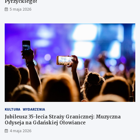
Pyrzyckiego!
h
o
5 maja 2026
w
a
ł
s
i
ę
w
l
o
d
ó
w
c
e
KULTURA
WYDARZENIA
Jubileusz 35-lecia Straży Granicznej: Muzyczna
Odyseja na Gdańskiej Ołowiance
4 maja 2026