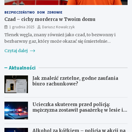
BEZPIECZEŃSTWO
DOM
ZDROWIE
Czad – cichy morderca w Twoim domu
1 grudnia 2025
Dariusz Kowalczyk
Tlenek węgla, znany również jako czad, to bezwonny i
bezbarwny gaz, który może okazać się śmiertelnie…
Czytaj dalej
Aktualności
Jak znaleźć rzetelne, godne zaufania
biuro rachunkowe?
Ucieczka skuterem przed policją:
mężczyzna zostawił pasażerkę w lesie i
schował się w lodówce
Alkohol za kółkiem – policja w akcji na