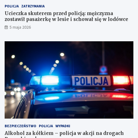
u
t
POLICJA
ZATRZYMANIA
n
a
Ucieczka skuterem przed policją: mężczyzna
k
w
zostawił pasażerkę w lesie i schował się w lodówce
o
i
5 maja 2026
w
ł
e
p
?
a
s
a
ż
e
r
k
ę
w
l
e
s
i
e
i
BEZPIECZEŃSTWO
POLICJA
WYPADKI
s
Alkohol za kółkiem – policja w akcji na drogach
c