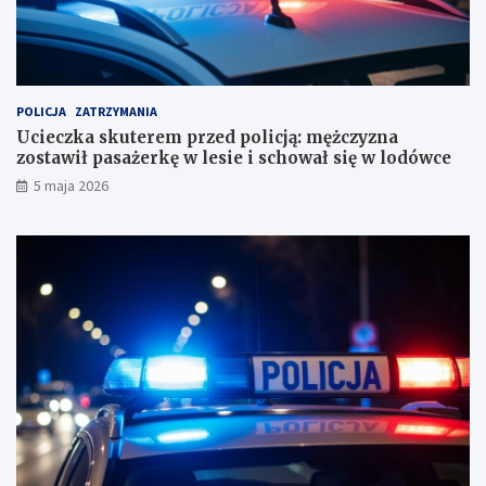
o
n
r
a
a
z
c
o
h
s
u
t
POLICJA
ZATRZYMANIA
n
a
Ucieczka skuterem przed policją: mężczyzna
k
w
zostawił pasażerkę w lesie i schował się w lodówce
o
i
5 maja 2026
w
ł
e
p
?
a
s
a
ż
e
r
k
ę
w
l
e
s
i