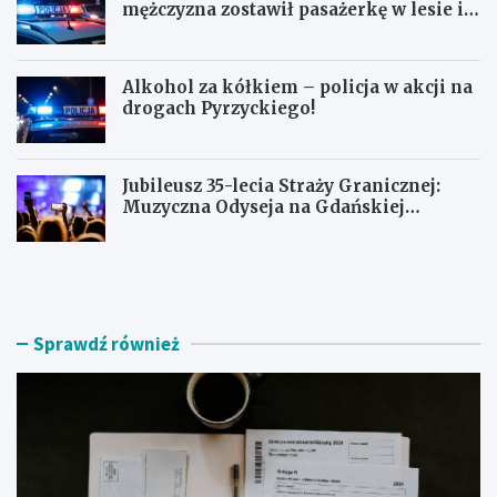
mężczyzna zostawił pasażerkę w lesie i
schował się w lodówce
Alkohol za kółkiem – policja w akcji na
drogach Pyrzyckiego!
Jubileusz 35-lecia Straży Granicznej:
Muzyczna Odyseja na Gdańskiej
Ołowiance
J
U
a
c
k
i
z
e
n
c
Sprawdź również
a
z
l
k
e
a
ź
s
ć
k
r
u
z
t
e
e