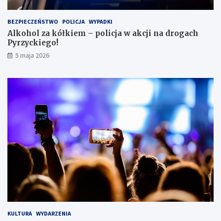
e
i
BEZPIECZEŃSTWO
POLICJA
WYPADKI
s
Alkohol za kółkiem – policja w akcji na drogach
c
Pyrzyckiego!
h
o
5 maja 2026
w
a
ł
s
i
ę
w
l
o
d
ó
w
c
e
KULTURA
WYDARZENIA