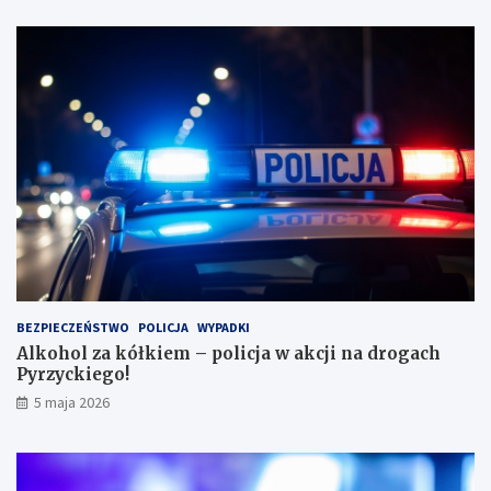
e
p
?
a
s
a
ż
e
r
k
ę
w
l
e
s
i
e
i
BEZPIECZEŃSTWO
POLICJA
WYPADKI
s
Alkohol za kółkiem – policja w akcji na drogach
c
Pyrzyckiego!
h
o
5 maja 2026
w
a
ł
s