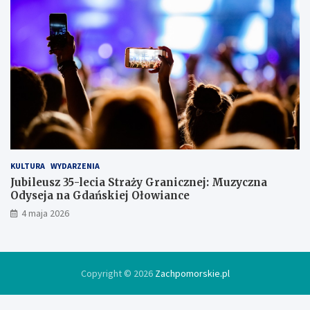
i
ę
w
l
o
d
ó
w
c
e
KULTURA
WYDARZENIA
Jubileusz 35-lecia Straży Granicznej: Muzyczna
Odyseja na Gdańskiej Ołowiance
4 maja 2026
Copyright © 2026
Zachpomorskie.pl