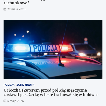
e
l
rachunkowe?
z
i
22 maja 2026
a
c
u
j
f
ą
a
:
n
m
i
ę
a
ż
b
c
i
z
u
y
r
z
o
n
r
a
a
z
c
o
h
s
u
t
POLICJA
ZATRZYMANIA
n
a
Ucieczka skuterem przed policją: mężczyzna
k
w
zostawił pasażerkę w lesie i schował się w lodówce
o
i
5 maja 2026
w
ł