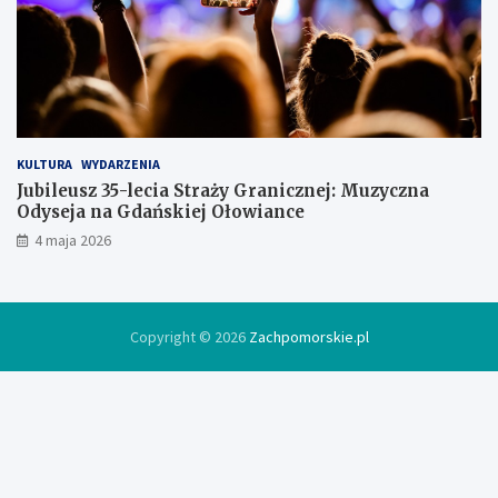
d
ó
w
c
e
KULTURA
WYDARZENIA
Jubileusz 35-lecia Straży Granicznej: Muzyczna
Odyseja na Gdańskiej Ołowiance
4 maja 2026
Copyright © 2026
Zachpomorskie.pl