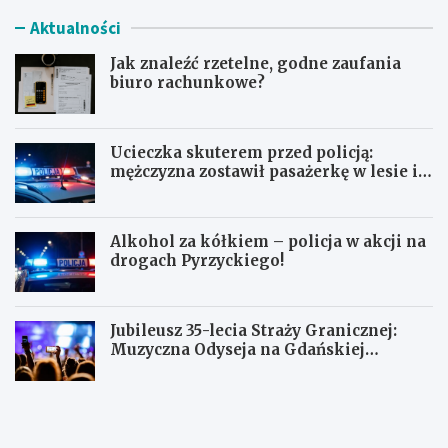
Aktualności
Jak znaleźć rzetelne, godne zaufania
biuro rachunkowe?
Ucieczka skuterem przed policją:
mężczyzna zostawił pasażerkę w lesie i
schował się w lodówce
Alkohol za kółkiem – policja w akcji na
drogach Pyrzyckiego!
Jubileusz 35-lecia Straży Granicznej:
Muzyczna Odyseja na Gdańskiej
Ołowiance
J
U
a
c
k
i
z
e