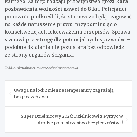
karnego. Za tego rodzaju przestępstwo grozi
kara
pozbawienia wolności nawet do 8 lat
. Policjanci
ponownie podkreślili, że stanowczo będą reagować
na każde naruszenie prawa, przypominając o
konsekwencjach lekceważenia przepisów. Sprawa
stanowi przestrogę dla potencjalnych sprawców –
podobne działania nie pozostaną bez odpowiedzi
ze strony organów ścigania.
Źródło: Aktualności Policja Zachodniopomorska
Nawigacja
Uwaga na lód: Zmienne temperatury zagrażają
wpisu
bezpieczeństwu!
Super Dzielnicowy 2026: Dzielnicowi z Pyrzyc w
drodze po mistrzostwo bezpieczeństwa!