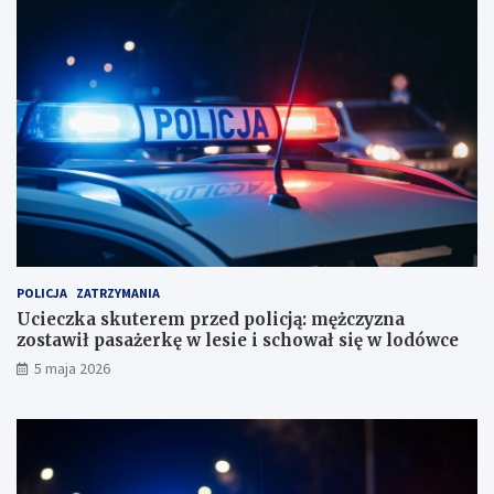
a
:
n
m
i
ę
a
ż
b
c
i
z
u
y
r
z
o
n
r
a
a
z
c
o
h
s
u
t
POLICJA
ZATRZYMANIA
n
a
Ucieczka skuterem przed policją: mężczyzna
k
w
zostawił pasażerkę w lesie i schował się w lodówce
o
i
5 maja 2026
w
ł
e
p
?
a
s
a
ż