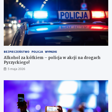
e
r
k
ę
w
l
e
s
i
e
i
BEZPIECZEŃSTWO
POLICJA
WYPADKI
s
Alkohol za kółkiem – policja w akcji na drogach
c
Pyrzyckiego!
h
o
5 maja 2026
w
a
ł
s
i
ę
w
l
o