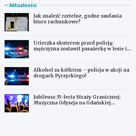
Aktualności
Jak znaleźć rzetelne, godne zaufania
biuro rachunkowe?
Ucieczka skuterem przed policją:
mężczyzna zostawił pasażerkę w lesie i
schował się w lodówce
Alkohol za kółkiem – policja w akcji na
drogach Pyrzyckiego!
Jubileusz 35-lecia Straży Granicznej:
Muzyczna Odyseja na Gdańskiej
Ołowiance
J
U
a
c
k
i
z
e
n
c