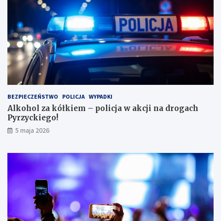
r
k
ę
w
l
e
s
i
e
i
BEZPIECZEŃSTWO
POLICJA
WYPADKI
s
Alkohol za kółkiem – policja w akcji na drogach
c
Pyrzyckiego!
h
o
5 maja 2026
w
a
ł
s
i
ę
w
l
o