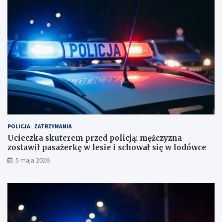
a
:
n
m
i
ę
a
ż
b
c
i
z
u
y
r
z
o
n
r
a
a
z
c
o
h
s
u
t
POLICJA
ZATRZYMANIA
n
a
Ucieczka skuterem przed policją: mężczyzna
k
w
zostawił pasażerkę w lesie i schował się w lodówce
o
i
5 maja 2026
w
ł
e
p
?
a
s
a
ż
e