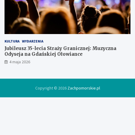
d
ó
w
c
e
KULTURA
WYDARZENIA
Jubileusz 35-lecia Straży Granicznej: Muzyczna
Odyseja na Gdańskiej Ołowiance
4 maja 2026
Copyright © 2026
Zachpomorskie.pl