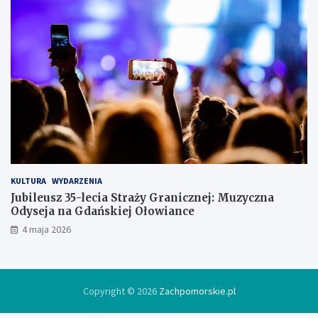
s
i
ę
w
l
o
d
ó
w
c
e
KULTURA
WYDARZENIA
Jubileusz 35-lecia Straży Granicznej: Muzyczna
Odyseja na Gdańskiej Ołowiance
4 maja 2026
Copyright © 2026
Zachpomorskie.pl