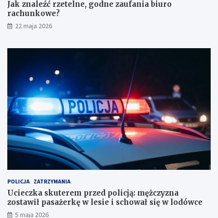
n
o
Jak znaleźć rzetelne, godne zaufania biuro
e
l
rachunkowe?
z
i
22 maja 2026
a
c
u
j
f
ą
a
:
n
m
i
ę
a
ż
b
c
i
z
u
y
r
z
o
n
r
a
a
z
c
o
h
s
u
t
POLICJA
ZATRZYMANIA
n
a
Ucieczka skuterem przed policją: mężczyzna
k
w
zostawił pasażerkę w lesie i schował się w lodówce
o
i
5 maja 2026
w
ł