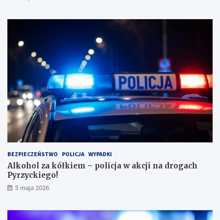
e
p
?
a
s
a
ż
e
r
k
ę
w
l
e
s
i
e
i
BEZPIECZEŃSTWO
POLICJA
WYPADKI
s
Alkohol za kółkiem – policja w akcji na drogach
c
Pyrzyckiego!
h
o
5 maja 2026
w
a
ł