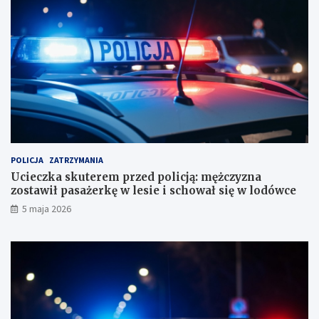
i
ę
a
ż
b
c
i
z
u
y
r
z
o
n
r
a
a
z
c
o
h
s
u
t
POLICJA
ZATRZYMANIA
n
a
Ucieczka skuterem przed policją: mężczyzna
k
w
zostawił pasażerkę w lesie i schował się w lodówce
o
i
5 maja 2026
w
ł
e
p
?
a
s
a
ż
e
r