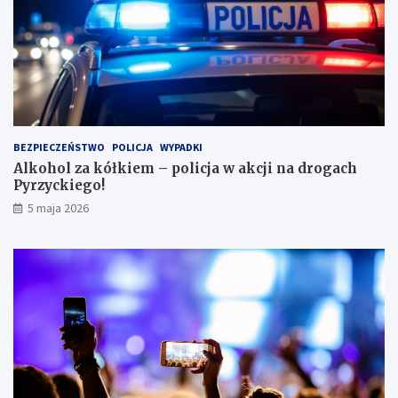
k
ę
w
l
e
s
i
e
i
BEZPIECZEŃSTWO
POLICJA
WYPADKI
s
Alkohol za kółkiem – policja w akcji na drogach
c
Pyrzyckiego!
h
o
5 maja 2026
w
a
ł
s
i
ę
w
l
o
d
ó