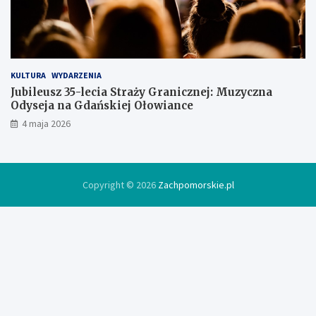
w
c
e
KULTURA
WYDARZENIA
Jubileusz 35-lecia Straży Granicznej: Muzyczna
Odyseja na Gdańskiej Ołowiance
4 maja 2026
Copyright © 2026
Zachpomorskie.pl