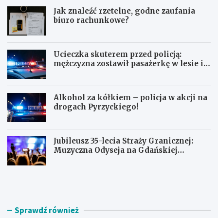
Jak znaleźć rzetelne, godne zaufania
biuro rachunkowe?
Ucieczka skuterem przed policją:
mężczyzna zostawił pasażerkę w lesie i
schował się w lodówce
Alkohol za kółkiem – policja w akcji na
drogach Pyrzyckiego!
Jubileusz 35-lecia Straży Granicznej:
Muzyczna Odyseja na Gdańskiej
Ołowiance
J
U
a
c
k
i
z
e
n
c
Sprawdź również
a
z