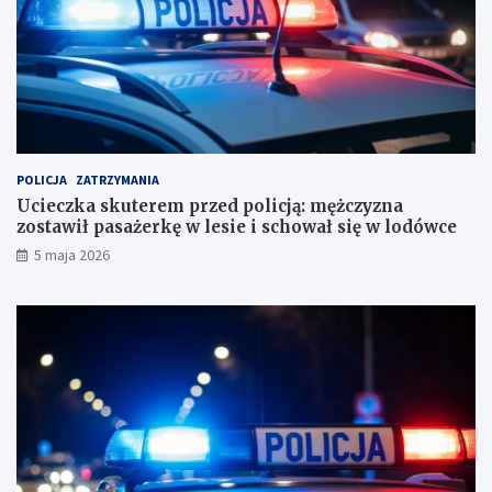
i
z
u
y
r
z
o
n
r
a
a
z
c
o
h
s
u
t
POLICJA
ZATRZYMANIA
n
a
Ucieczka skuterem przed policją: mężczyzna
k
w
zostawił pasażerkę w lesie i schował się w lodówce
o
i
5 maja 2026
w
ł
e
p
?
a
s
a
ż
e
r
k
ę
w
l