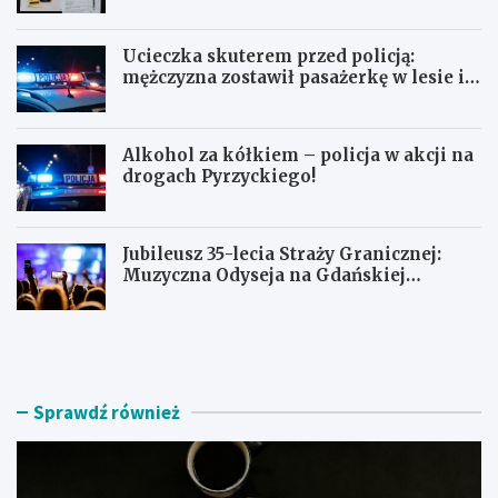
Ucieczka skuterem przed policją:
mężczyzna zostawił pasażerkę w lesie i
schował się w lodówce
Alkohol za kółkiem – policja w akcji na
drogach Pyrzyckiego!
Jubileusz 35-lecia Straży Granicznej:
Muzyczna Odyseja na Gdańskiej
Ołowiance
J
U
a
c
k
i
z
e
n
c
Sprawdź również
a
z
l
k
e
a
ź
s
ć
k