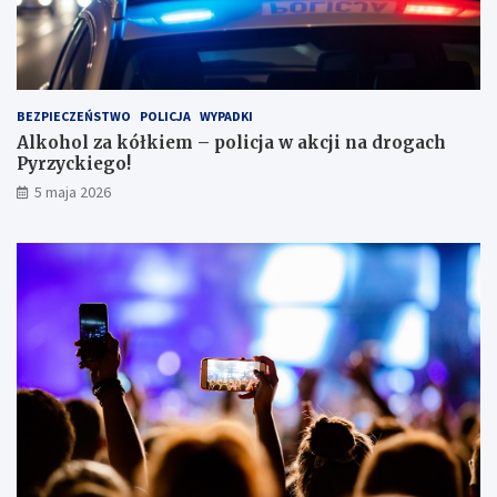
e
s
i
e
i
BEZPIECZEŃSTWO
POLICJA
WYPADKI
s
Alkohol za kółkiem – policja w akcji na drogach
c
Pyrzyckiego!
h
o
5 maja 2026
w
a
ł
s
i
ę
w
l
o
d
ó
w
c
e