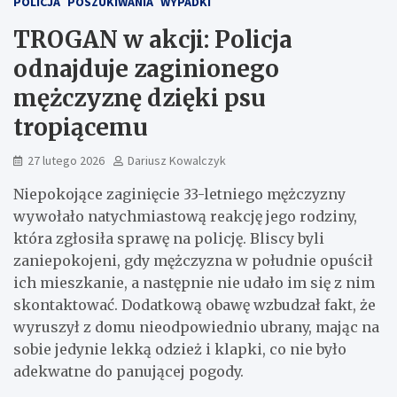
POLICJA
POSZUKIWANIA
WYPADKI
TROGAN w akcji: Policja
odnajduje zaginionego
mężczyznę dzięki psu
tropiącemu
27 lutego 2026
Dariusz Kowalczyk
Niepokojące zaginięcie 33-letniego mężczyzny
wywołało natychmiastową reakcję jego rodziny,
która zgłosiła sprawę na policję. Bliscy byli
zaniepokojeni, gdy mężczyzna w południe opuścił
ich mieszkanie, a następnie nie udało im się z nim
skontaktować. Dodatkową obawę wzbudzał fakt, że
wyruszył z domu nieodpowiednio ubrany, mając na
sobie jedynie lekką odzież i klapki, co nie było
adekwatne do panującej pogody.