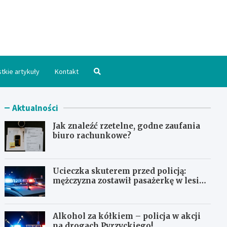
hpomorskie.pl
tkie artykuły
Kontakt
Aktualności
Jak znaleźć rzetelne, godne zaufania
biuro rachunkowe?
Ucieczka skuterem przed policją:
mężczyzna zostawił pasażerkę w lesie i
schował się w lodówce
Alkohol za kółkiem – policja w akcji
na drogach Pyrzyckiego!