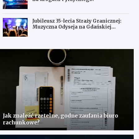
Jubileusz 35-lecia Straży Granicznej:
Muzyczna Odyseja na Gdańskiej
Ołowiance
Jak znaleźć rzetelne, godne zaufania biuro
rachunkowe?