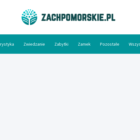
Zac
rystyka
Zwiedzanie
Zabytki
Zamek
Pozostałe
Wszys