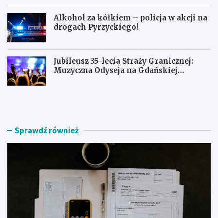
Alkohol za kółkiem – policja w akcji na
drogach Pyrzyckiego!
Jubileusz 35-lecia Straży Granicznej:
Muzyczna Odyseja na Gdańskiej
Ołowiance
J
U
a
c
k
i
z
e
n
c
Sprawdź również
a
z
l
k
e
a
ź
s
ć
k
r
u
z
t
e
e
t
r
e
e