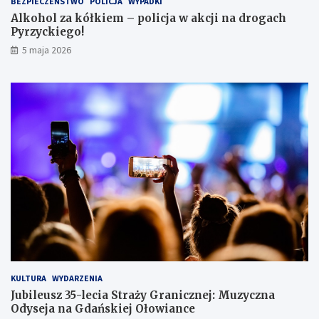
BEZPIECZEŃSTWO
POLICJA
WYPADKI
s
Alkohol za kółkiem – policja w akcji na drogach
c
Pyrzyckiego!
h
o
5 maja 2026
w
a
ł
s
i
ę
w
l
o
d
ó
w
c
e
KULTURA
WYDARZENIA
Jubileusz 35-lecia Straży Granicznej: Muzyczna
Odyseja na Gdańskiej Ołowiance