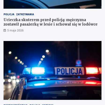
c
o
h
s
u
t
POLICJA
ZATRZYMANIA
n
a
Ucieczka skuterem przed policją: mężczyzna
k
w
zostawił pasażerkę w lesie i schował się w lodówce
o
i
5 maja 2026
w
ł
e
p
?
a
s
a
ż
e
r
k
ę
w
l
e
s
i
e
i