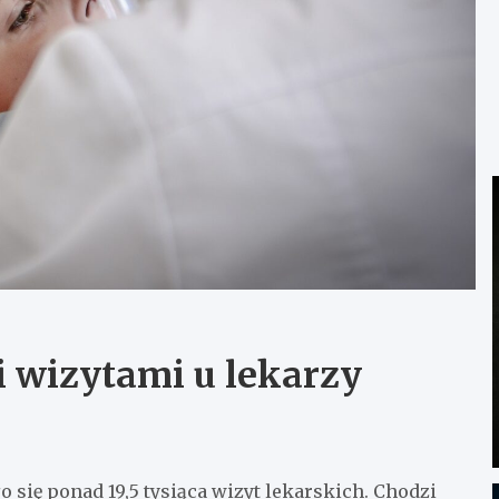
 wizytami u lekarzy
ię ponad 19,5 tysiąca wizyt lekarskich. Chodzi