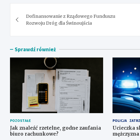
Nawigacja
Dofinansowanie z Rządowego Funduszu
wpisu
Rozwoju Dróg dla Świnoujścia
Sprawdź również
POZOSTAŁE
POLICJA
ZATR
Jak znaleźć rzetelne, godne zaufania
Ucieczka s
biuro rachunkowe?
mężczyzna 
lesie i sch