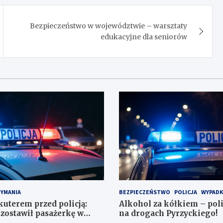
Bezpieczeństwo w województwie – warsztaty
edukacyjne dla seniorów
ZYMANIA
BEZPIECZEŃSTWO
POLICJA
WYPADK
kuterem przed policją:
Alkohol za kółkiem – poli
zostawił pasażerkę w
na drogach Pyrzyckiego!
ował się w lodówce