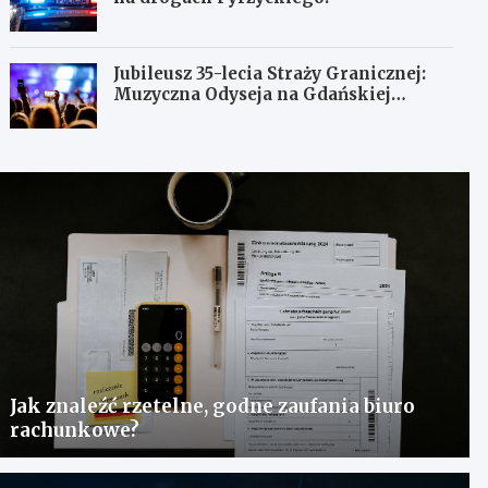
Jubileusz 35-lecia Straży Granicznej:
Muzyczna Odyseja na Gdańskiej
Ołowiance
Jak znaleźć rzetelne, godne zaufania biuro
rachunkowe?