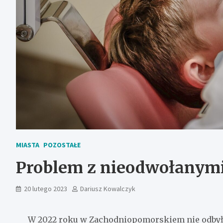
MIASTA
POZOSTAŁE
Problem z nieodwołanymi
20 lutego 2023
Dariusz Kowalczyk
W 2022 roku w Zachodniopomorskiem nie odbyło s