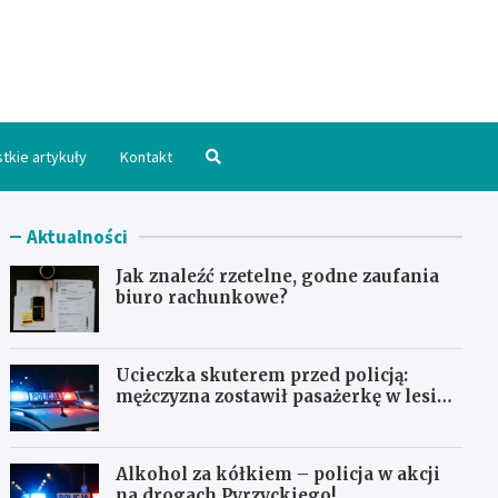
hpomorskie.pl
tkie artykuły
Kontakt
Aktualności
Jak znaleźć rzetelne, godne zaufania
biuro rachunkowe?
Ucieczka skuterem przed policją:
mężczyzna zostawił pasażerkę w lesie i
schował się w lodówce
Alkohol za kółkiem – policja w akcji
na drogach Pyrzyckiego!