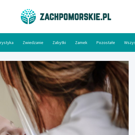
Zac
rystyka
Zwiedzanie
Zabytki
Zamek
Pozostałe
Wszys