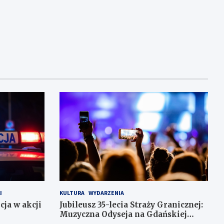
I
KULTURA
WYDARZENIA
cja w akcji
Jubileusz 35-lecia Straży Granicznej:
Muzyczna Odyseja na Gdańskiej
Ołowiance