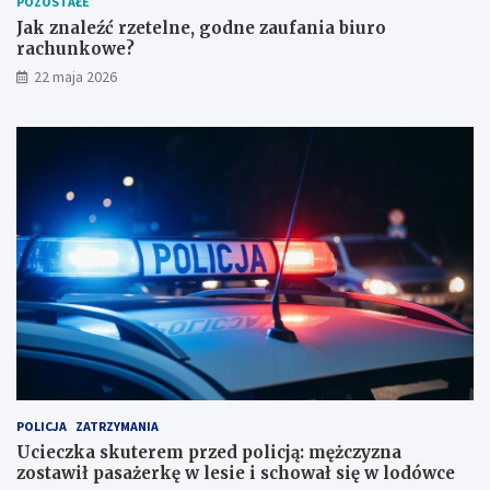
POZOSTAŁE
d
p
n
o
Jak znaleźć rzetelne, godne zaufania biuro
e
l
rachunkowe?
z
i
22 maja 2026
a
c
u
j
f
ą
a
:
n
m
i
ę
a
ż
b
c
i
z
u
y
r
z
o
n
r
a
a
z
c
o
h
s
u
t
POLICJA
ZATRZYMANIA
n
a
Ucieczka skuterem przed policją: mężczyzna
k
w
zostawił pasażerkę w lesie i schował się w lodówce
o
i