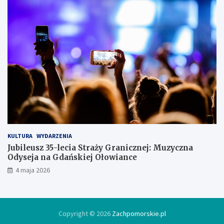
ł
s
i
ę
w
l
o
d
ó
w
c
e
KULTURA
WYDARZENIA
Jubileusz 35-lecia Straży Granicznej: Muzyczna
Odyseja na Gdańskiej Ołowiance
4 maja 2026
Copyright © 2026
Zachpomorskie.pl