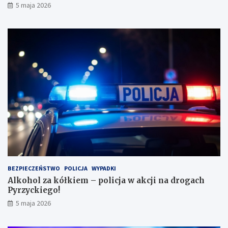
5 maja 2026
w
ł
e
p
?
a
s
a
ż
e
r
k
ę
w
l
e
s
i
e
i
BEZPIECZEŃSTWO
POLICJA
WYPADKI
s
Alkohol za kółkiem – policja w akcji na drogach
c
Pyrzyckiego!
h
o
5 maja 2026
w
a