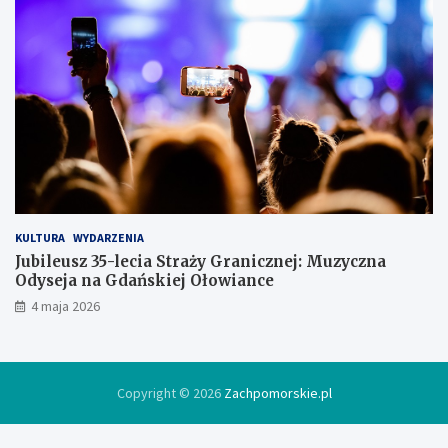
i
ę
w
l
o
d
ó
w
c
e
KULTURA
WYDARZENIA
Jubileusz 35-lecia Straży Granicznej: Muzyczna
Odyseja na Gdańskiej Ołowiance
4 maja 2026
Copyright © 2026
Zachpomorskie.pl