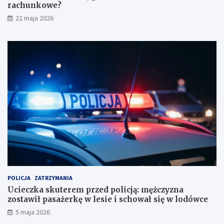
e
l
rachunkowe?
z
i
22 maja 2026
a
c
u
j
f
ą
a
:
n
m
i
ę
a
ż
b
c
i
z
u
y
r
z
o
n
r
a
a
z
c
o
h
s
u
t
POLICJA
ZATRZYMANIA
n
a
Ucieczka skuterem przed policją: mężczyzna
k
w
zostawił pasażerkę w lesie i schował się w lodówce
o
i
5 maja 2026
w
ł
e
p