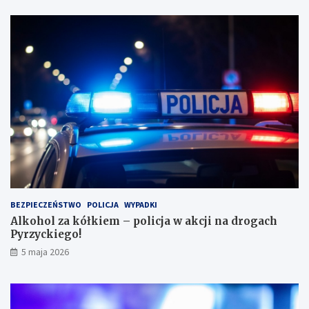
?
a
s
a
ż
e
r
k
ę
w
l
e
s
i
e
i
BEZPIECZEŃSTWO
POLICJA
WYPADKI
s
Alkohol za kółkiem – policja w akcji na drogach
c
Pyrzyckiego!
h
o
5 maja 2026
w
a
ł
s