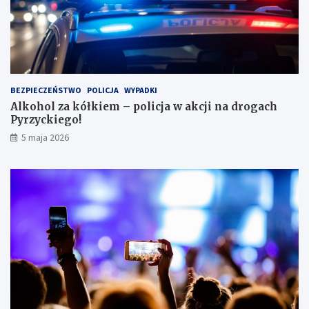
w
l
e
s
i
e
i
BEZPIECZEŃSTWO
POLICJA
WYPADKI
s
Alkohol za kółkiem – policja w akcji na drogach
c
Pyrzyckiego!
h
o
5 maja 2026
w
a
ł
s
i
ę
w
l
o
d
ó
w
c