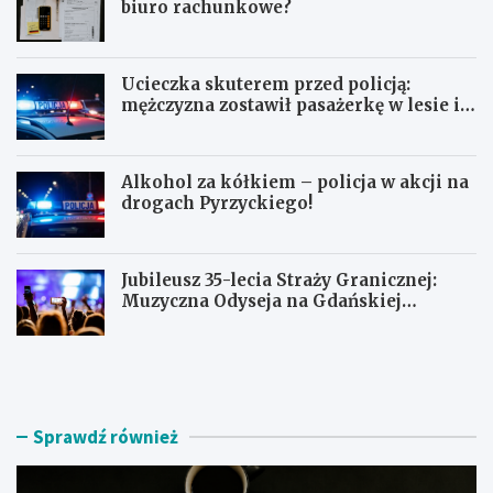
biuro rachunkowe?
Ucieczka skuterem przed policją:
mężczyzna zostawił pasażerkę w lesie i
schował się w lodówce
Alkohol za kółkiem – policja w akcji na
drogach Pyrzyckiego!
Jubileusz 35-lecia Straży Granicznej:
Muzyczna Odyseja na Gdańskiej
Ołowiance
J
U
a
c
k
i
z
e
n
c
Sprawdź również
a
z
l
k
e
a