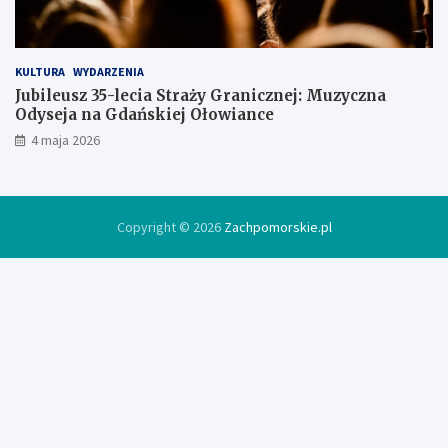
e
KULTURA
WYDARZENIA
Jubileusz 35-lecia Straży Granicznej: Muzyczna
Odyseja na Gdańskiej Ołowiance
4 maja 2026
Copyright © 2026
Zachpomorskie.pl