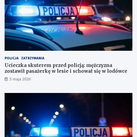
b
c
i
z
u
y
r
z
o
n
r
a
a
z
c
o
h
s
u
t
POLICJA
ZATRZYMANIA
n
a
Ucieczka skuterem przed policją: mężczyzna
k
w
zostawił pasażerkę w lesie i schował się w lodówce
o
i
5 maja 2026
w
ł
e
p
?
a
s
a
ż
e
r
k
ę