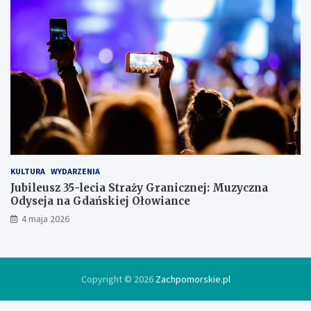
i
ę
w
l
o
d
ó
w
c
e
KULTURA
WYDARZENIA
Jubileusz 35-lecia Straży Granicznej: Muzyczna
Odyseja na Gdańskiej Ołowiance
4 maja 2026
Copyright © 2026
Zachpomorskie.pl