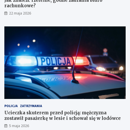
Jak znaleźć rzetelne, godne zaufania biuro
e
l
rachunkowe?
z
i
22 maja 2026
a
c
u
j
f
ą
a
:
n
m
i
ę
a
ż
b
c
i
z
u
y
r
z
o
n
r
a
a
z
c
o
h
s
u
t
POLICJA
ZATRZYMANIA
n
a
Ucieczka skuterem przed policją: mężczyzna
k
w
zostawił pasażerkę w lesie i schował się w lodówce
o
i
5 maja 2026
w
ł