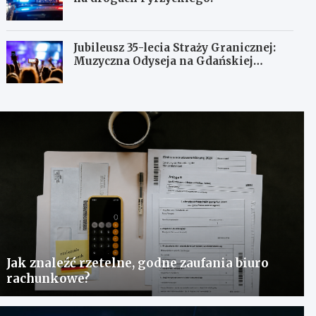
Jubileusz 35-lecia Straży Granicznej:
Muzyczna Odyseja na Gdańskiej
Ołowiance
Jak znaleźć rzetelne, godne zaufania biuro
rachunkowe?