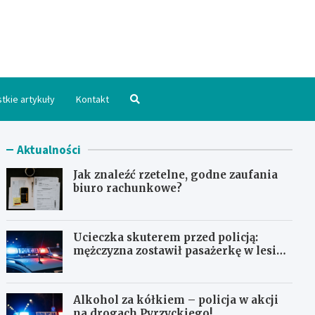
hpomorskie.pl
tkie artykuły
Kontakt
Aktualności
Jak znaleźć rzetelne, godne zaufania
biuro rachunkowe?
Ucieczka skuterem przed policją:
mężczyzna zostawił pasażerkę w lesie i
schował się w lodówce
Alkohol za kółkiem – policja w akcji
na drogach Pyrzyckiego!