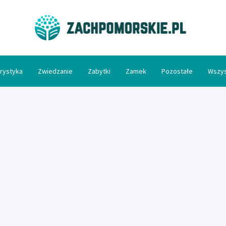
Zac
rystyka
Zwiedzanie
Zabytki
Zamek
Pozostałe
Wszys