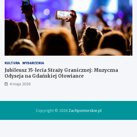
w
l
o
d
ó
w
c
e
KULTURA
WYDARZENIA
Jubileusz 35-lecia Straży Granicznej: Muzyczna
Odyseja na Gdańskiej Ołowiance
4 maja 2026
Copyright © 2026
Zachpomorskie.pl