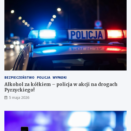
s
a
ż
e
r
k
ę
w
l
e
s
i
e
i
BEZPIECZEŃSTWO
POLICJA
WYPADKI
s
Alkohol za kółkiem – policja w akcji na drogach
c
Pyrzyckiego!
h
o
5 maja 2026
w
a
ł
s
i
ę