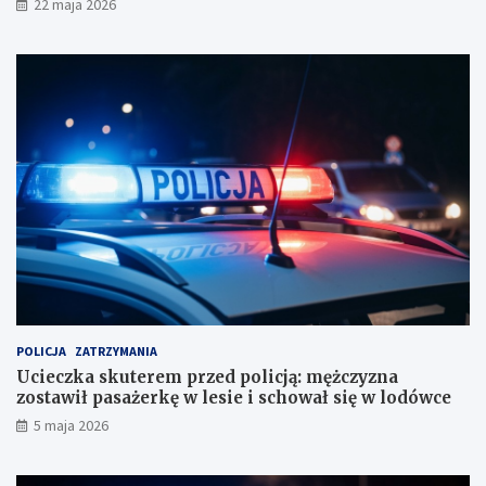
22 maja 2026
a
c
u
j
f
ą
a
:
n
m
i
ę
a
ż
b
c
i
z
u
y
r
z
o
n
r
a
a
z
c
o
h
s
u
t
POLICJA
ZATRZYMANIA
n
a
Ucieczka skuterem przed policją: mężczyzna
k
w
zostawił pasażerkę w lesie i schował się w lodówce
o
i
5 maja 2026
w
ł
e
p
?
a