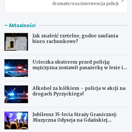
dramatyczna interwencja policji
Aktualności
Jak znaleźć rzetelne, godne zaufania
biuro rachunkowe?
Ucieczka skuterem przed policją:
mężczyzna zostawił pasażerkę w lesie i
schował się w lodówce
Alkohol za kółkiem – policja w akcji na
drogach Pyrzyckiego!
Jubileusz 35-lecia Straży Granicznej:
Muzyczna Odyseja na Gdańskiej
Ołowiance
J
U