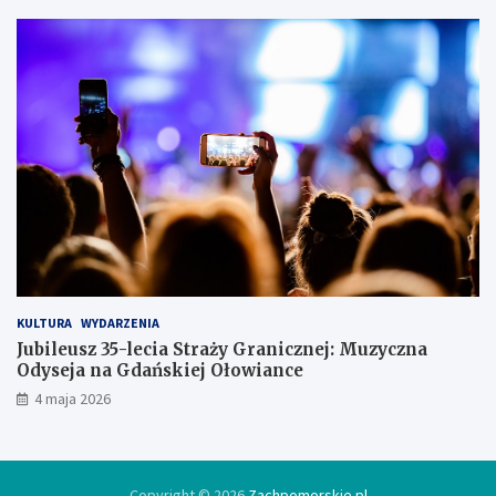
a
ł
s
i
ę
w
l
o
d
ó
w
c
e
KULTURA
WYDARZENIA
Jubileusz 35-lecia Straży Granicznej: Muzyczna
Odyseja na Gdańskiej Ołowiance
4 maja 2026
Copyright © 2026
Zachpomorskie.pl