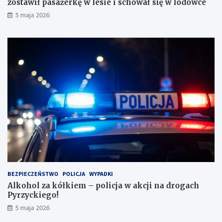
zostawił pasażerkę w lesie i schował się w lodówce
o
i
5 maja 2026
w
ł
e
p
?
a
s
a
ż
e
r
k
ę
w
l
e
s
i
e
i
BEZPIECZEŃSTWO
POLICJA
WYPADKI
s
Alkohol za kółkiem – policja w akcji na drogach
c
Pyrzyckiego!
h
o
5 maja 2026
w