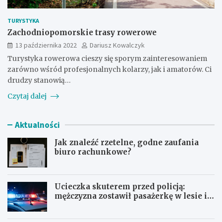
TURYSTYKA
Zachodniopomorskie trasy rowerowe
13 października 2022
Dariusz Kowalczyk
Turystyka rowerowa cieszy się sporym zainteresowaniem
zarówno wśród profesjonalnych kolarzy, jak i amatorów. Ci
drudzy stanowią…
Czytaj dalej
Aktualności
Jak znaleźć rzetelne, godne zaufania
biuro rachunkowe?
Ucieczka skuterem przed policją:
mężczyzna zostawił pasażerkę w lesie i
schował się w lodówce