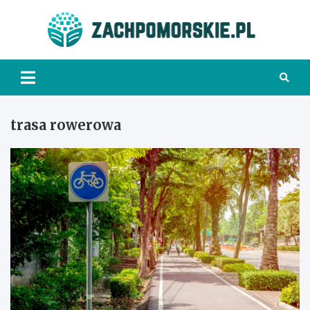
Skip
to
Zach
content
trasa rowerowa