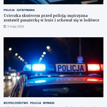
h
s
u
t
POLICJA
ZATRZYMANIA
n
a
Ucieczka skuterem przed policją: mężczyzna
k
w
zostawił pasażerkę w lesie i schował się w lodówce
o
i
5 maja 2026
w
ł
e
p
?
a
s
a
ż
e
r
k
ę
w
l
e
s
i
e
i
BEZPIECZEŃSTWO
POLICJA
WYPADKI
s