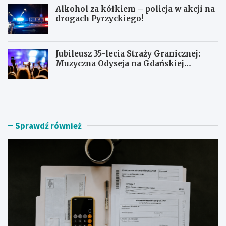
Alkohol za kółkiem – policja w akcji na
drogach Pyrzyckiego!
Jubileusz 35-lecia Straży Granicznej:
Muzyczna Odyseja na Gdańskiej
Ołowiance
J
U
a
c
k
i
z
e
n
c
Sprawdź również
a
z
l
k
e
a
ź
s
ć
k
r
u
z
t
e
e
t
r
e
e
l
m