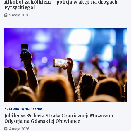
Alkohol za kółkiem – policja w akcji na drogach
c
Pyrzyckiego!
h
o
5 maja 2026
w
a
ł
s
i
ę
w
l
o
d
ó
w
c
e
KULTURA
WYDARZENIA
Jubileusz 35-lecia Straży Granicznej: Muzyczna
Odyseja na Gdańskiej Ołowiance
4 maja 2026