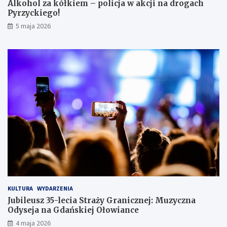
Alkohol za kółkiem – policja w akcji na drogach
c
Pyrzyckiego!
h
o
5 maja 2026
w
a
ł
s
i
ę
w
l
o
d
ó
w
c
e
KULTURA
WYDARZENIA
Jubileusz 35-lecia Straży Granicznej: Muzyczna
Odyseja na Gdańskiej Ołowiance
4 maja 2026