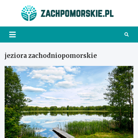
Skip
to
Zach
content
jeziora zachodniopomorskie