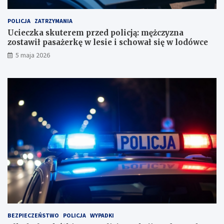
h
s
u
t
POLICJA
ZATRZYMANIA
n
a
Ucieczka skuterem przed policją: mężczyzna
k
w
zostawił pasażerkę w lesie i schował się w lodówce
o
i
5 maja 2026
w
ł
e
p
?
a
s
a
ż
e
r
k
ę
w
l
e
s
i
e
i
BEZPIECZEŃSTWO
POLICJA
WYPADKI
s