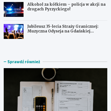
Alkohol za kółkiem – policja w akcji na
drogach Pyrzyckiego!
Jubileusz 35-lecia Straży Granicznej:
Muzyczna Odyseja na Gdańskiej
Ołowiance
J
U
a
c
k
i
z
e
n
c
Sprawdź również
a
z
l
k
e
a
ź
s
ć
k
r
u
z
t
e
e
t
r
e
e
l
m